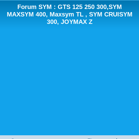
Forum SYM : GTS 125 250 300,SYM
MAXSYM 400, Maxsym TL , SYM CRUISYM
300, JOYMAX Z