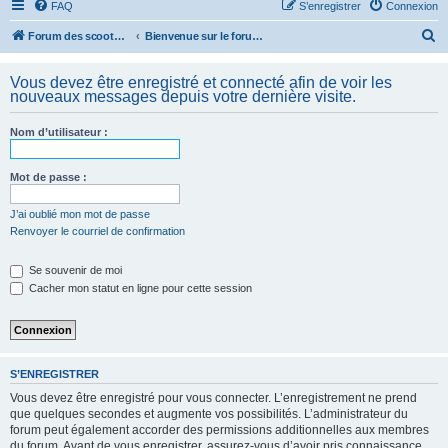
FAQ
S’enregistrer
Connexion
R
Forum des scooters SYM - GTS -MAXSYM - CRUISYM - JOYMAX - Maxsym TL
Bienvenue sur le forum des scooters de la gamme SYM
e
Vous devez être enregistré et connecté afin de voir les
c
nouveaux messages depuis votre dernière visite.
h
e
Nom d’utilisateur :
r
Mot de passe :
c
h
J’ai oublié mon mot de passe
e
Renvoyer le courriel de confirmation
r
Se souvenir de moi
Cacher mon statut en ligne pour cette session
S’ENREGISTRER
Vous devez être enregistré pour vous connecter. L’enregistrement ne prend
que quelques secondes et augmente vos possibilités. L’administrateur du
forum peut également accorder des permissions additionnelles aux membres
du forum. Avant de vous enregistrer, assurez-vous d’avoir pris connaissance