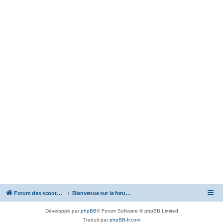
Forum des scooters SYM - GTS -MAXSYM - CRUISYM - JOYMAX - Maxsym TL
Bienvenue sur le forum des scooters de la gamme SYM
Développé par
phpBB
® Forum Software © phpBB Limited
Traduit par
phpBB-fr.com