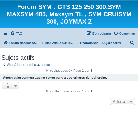
Forum SYM : GTS 125 250 300,SYM
MAXSYM 400, Maxsym TL , SYM CRUISYM
300, JOYMAX Z
FAQ
S’enregistrer
Connexion
R
Forum des scooters SYM - GTS -MAXSYM - CRUISYM - JOYMAX - Maxsym TL
Bienvenue sur le forum des scooters de la gamme SYM
Rechercher
Sujets actifs
e
Sujets actifs
c
Aller à la recherche avancée
h
0 résultat trouvé • Page
1
sur
1
e
Aucun sujet ou message ne correspond à vos critères de recherche.
r
c
0 résultat trouvé • Page
1
sur
1
h
Aller à
e
r