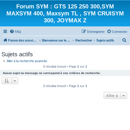
Forum SYM : GTS 125 250 300,SYM
MAXSYM 400, Maxsym TL , SYM CRUISYM
300, JOYMAX Z
FAQ
S’enregistrer
Connexion
R
Forum des scooters SYM - GTS -MAXSYM - CRUISYM - JOYMAX - Maxsym TL
Bienvenue sur le forum des scooters de la gamme SYM
Rechercher
Sujets actifs
e
Sujets actifs
c
Aller à la recherche avancée
h
0 résultat trouvé • Page
1
sur
1
e
Aucun sujet ou message ne correspond à vos critères de recherche.
r
c
0 résultat trouvé • Page
1
sur
1
h
Aller à
e
r