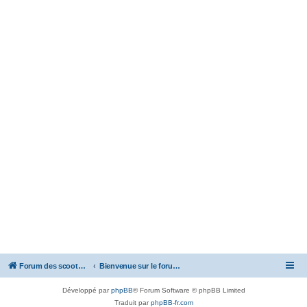
Forum des scooters SYM - GTS -MAXSYM - CRUISYM - JOYMAX - Maxsym TL
Bienvenue sur le forum des scooters de la gamme SYM
Développé par
phpBB
® Forum Software © phpBB Limited
Traduit par
phpBB-fr.com