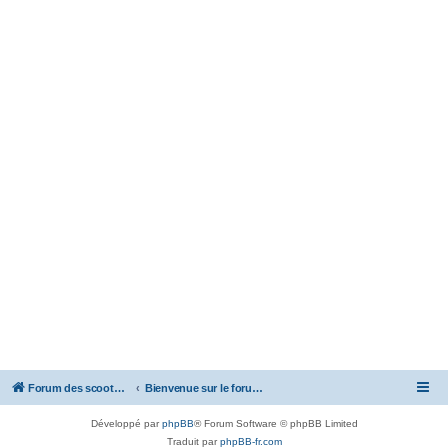
Forum des scooters SYM - GTS -MAXSYM - CRUISYM - JOYMAX - Maxsym TL
Bienvenue sur le forum des scooters de la gamme SYM
Développé par
phpBB
® Forum Software © phpBB Limited
Traduit par
phpBB-fr.com