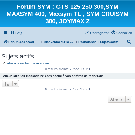
Forum SYM : GTS 125 250 300,SYM
MAXSYM 400, Maxsym TL , SYM CRUISYM
300, JOYMAX Z
FAQ
S’enregistrer
Connexion
R
Forum des scooters SYM - GTS -MAXSYM - CRUISYM - JOYMAX - Maxsym TL
Bienvenue sur le forum des scooters de la gamme SYM
Rechercher
Sujets actifs
e
Sujets actifs
c
Aller à la recherche avancée
h
0 résultat trouvé • Page
1
sur
1
e
Aucun sujet ou message ne correspond à vos critères de recherche.
r
c
0 résultat trouvé • Page
1
sur
1
h
Aller à
e
r