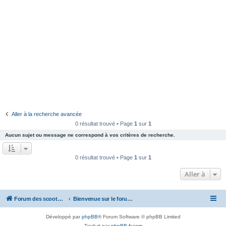
Aller à la recherche avancée
0 résultat trouvé • Page
1
sur
1
Aucun sujet ou message ne correspond à vos critères de recherche.
0 résultat trouvé • Page
1
sur
1
Aller à
Forum des scooters SYM - GTS -MAXSYM - CRUISYM - JOYMAX - Maxsym TL
Bienvenue sur le forum des scooters de la gamme SYM
Développé par
phpBB
® Forum Software © phpBB Limited
Traduit par
phpBB-fr.com