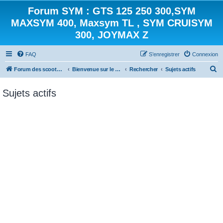
Forum SYM : GTS 125 250 300,SYM
MAXSYM 400, Maxsym TL , SYM CRUISYM
300, JOYMAX Z
FAQ
S’enregistrer
Connexion
R
Forum des scooters SYM - GTS -MAXSYM - CRUISYM - JOYMAX - Maxsym TL
Bienvenue sur le forum des scooters de la gamme SYM
Rechercher
Sujets actifs
e
Sujets actifs
c
h
e
r
c
h
e
r