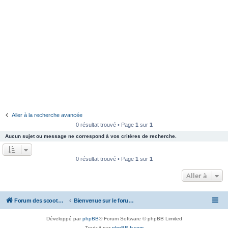
Aller à la recherche avancée
0 résultat trouvé • Page
1
sur
1
Aucun sujet ou message ne correspond à vos critères de recherche.
0 résultat trouvé • Page
1
sur
1
Aller à
Forum des scooters SYM - GTS -MAXSYM - CRUISYM - JOYMAX - Maxsym TL
Bienvenue sur le forum des scooters de la gamme SYM
Développé par
phpBB
® Forum Software © phpBB Limited
Traduit par
phpBB-fr.com