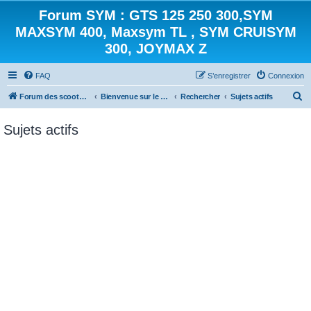
Forum SYM : GTS 125 250 300,SYM
MAXSYM 400, Maxsym TL , SYM CRUISYM
300, JOYMAX Z
FAQ
S’enregistrer
Connexion
R
Forum des scooters SYM - GTS -MAXSYM - CRUISYM - JOYMAX - Maxsym TL
Bienvenue sur le forum des scooters de la gamme SYM
Rechercher
Sujets actifs
e
Sujets actifs
c
h
e
r
c
h
e
r