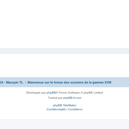
AX - Maxsym TL
Bienvenue sur le forum des scooters de la gamme SYM
Développé par
phpBB
® Forum Software © phpBB Limited
Traduit par
phpBB-fr.com
phpBB SiteMaker
Confidentialité
|
Conditions