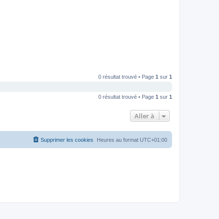
0 résultat trouvé • Page
1
sur
1
0 résultat trouvé • Page
1
sur
1
Aller à
Supprimer les cookies
Heures au format
UTC+01:00