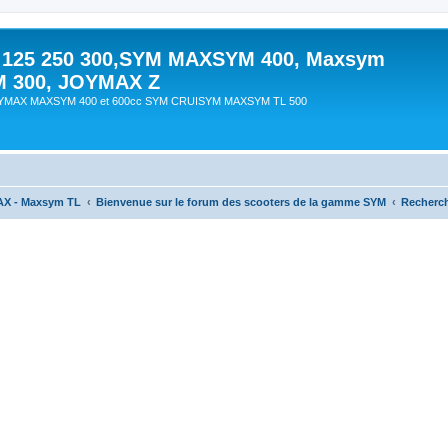
 125 250 300,SYM MAXSYM 400, Maxsym
M 300, JOYMAX Z
OYMAX MAXSYM 400 et 600cc SYM CRUISYM MAXSYM TL 500
AX - Maxsym TL
Bienvenue sur le forum des scooters de la gamme SYM
Recherc