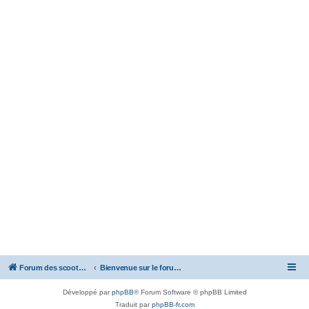
Forum des scooters SYM - GTS -MAXSYM - CRUISYM - JOYMAX - Maxsym TL
Bienvenue sur le forum des scooters de la gamme SYM
Développé par
phpBB
® Forum Software © phpBB Limited
Traduit par
phpBB-fr.com