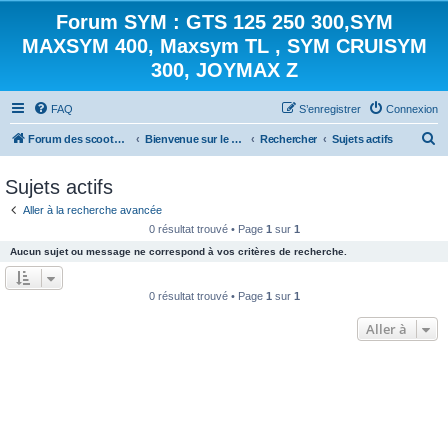
Forum SYM : GTS 125 250 300,SYM
MAXSYM 400, Maxsym TL , SYM CRUISYM
300, JOYMAX Z
FAQ
S’enregistrer
Connexion
R
Forum des scooters SYM - GTS -MAXSYM - CRUISYM - JOYMAX - Maxsym TL
Bienvenue sur le forum des scooters de la gamme SYM
Rechercher
Sujets actifs
e
Sujets actifs
c
Aller à la recherche avancée
h
0 résultat trouvé • Page
1
sur
1
e
Aucun sujet ou message ne correspond à vos critères de recherche.
r
c
0 résultat trouvé • Page
1
sur
1
h
Aller à
e
r