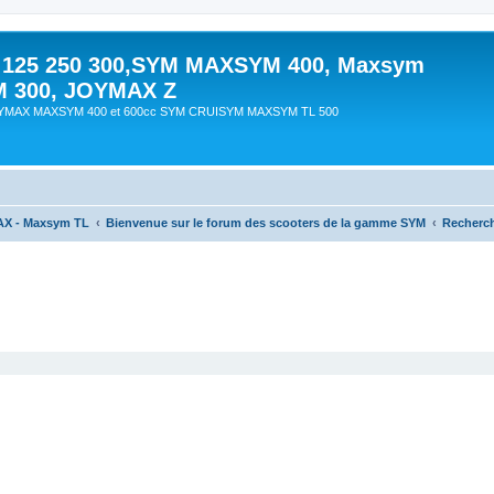
 125 250 300,SYM MAXSYM 400, Maxsym
M 300, JOYMAX Z
OYMAX MAXSYM 400 et 600cc SYM CRUISYM MAXSYM TL 500
AX - Maxsym TL
Bienvenue sur le forum des scooters de la gamme SYM
Recherc