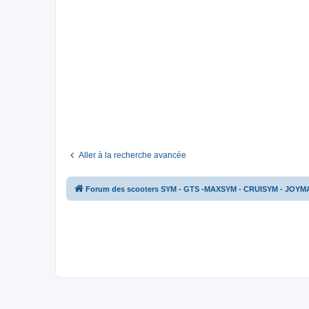
Aller à la recherche avancée
Forum des scooters SYM - GTS -MAXSYM - CRUISYM - JOYM