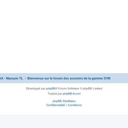
AX - Maxsym TL
Bienvenue sur le forum des scooters de la gamme SYM
Développé par
phpBB
® Forum Software © phpBB Limited
Traduit par
phpBB-fr.com
phpBB SiteMaker
Confidentialité
|
Conditions