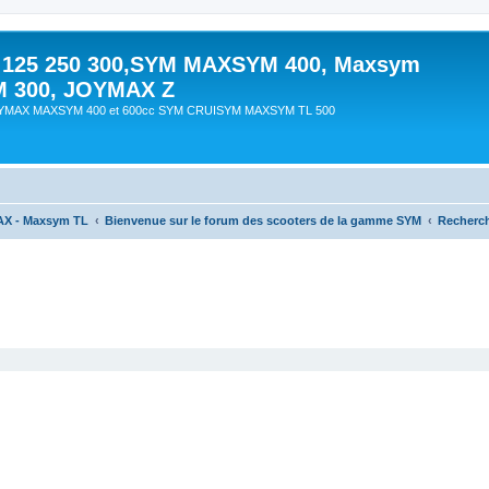
 125 250 300,SYM MAXSYM 400, Maxsym
M 300, JOYMAX Z
OYMAX MAXSYM 400 et 600cc SYM CRUISYM MAXSYM TL 500
AX - Maxsym TL
Bienvenue sur le forum des scooters de la gamme SYM
Recherc