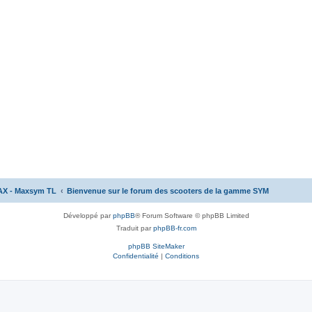
AX - Maxsym TL
Bienvenue sur le forum des scooters de la gamme SYM
Développé par
phpBB
® Forum Software © phpBB Limited
Traduit par
phpBB-fr.com
phpBB SiteMaker
Confidentialité
|
Conditions