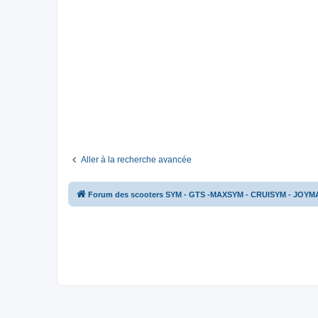
Aller à la recherche avancée
Forum des scooters SYM - GTS -MAXSYM - CRUISYM - JOYM