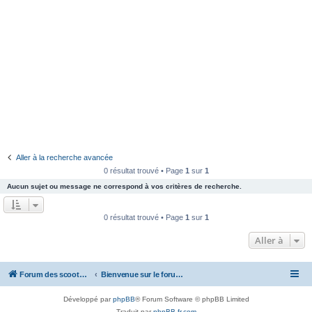
Aller à la recherche avancée
0 résultat trouvé • Page
1
sur
1
Aucun sujet ou message ne correspond à vos critères de recherche.
0 résultat trouvé • Page
1
sur
1
Aller à
Forum des scooters SYM - GTS -MAXSYM - CRUISYM - JOYMAX - Maxsym TL
Bienvenue sur le forum des scooters de la gamme SYM
Développé par
phpBB
® Forum Software © phpBB Limited
Traduit par
phpBB-fr.com