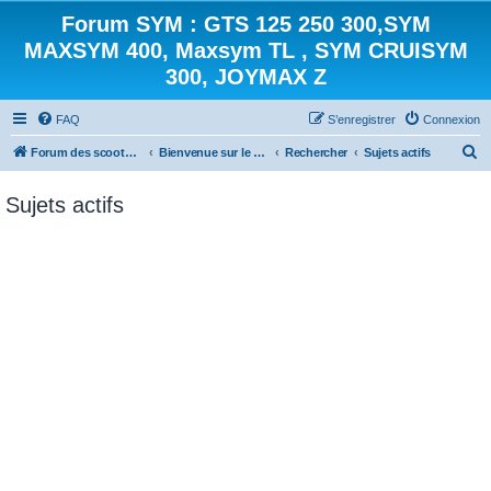
Forum SYM : GTS 125 250 300,SYM
MAXSYM 400, Maxsym TL , SYM CRUISYM
300, JOYMAX Z
FAQ
S’enregistrer
Connexion
R
Forum des scooters SYM - GTS -MAXSYM - CRUISYM - JOYMAX - Maxsym TL
Bienvenue sur le forum des scooters de la gamme SYM
Rechercher
Sujets actifs
e
Sujets actifs
c
h
e
r
c
h
e
r