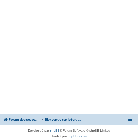
Forum des scooters SYM - GTS -MAXSYM - CRUISYM - JOYMAX - Maxsym TL
Bienvenue sur le forum des scooters de la gamme SYM
Développé par
phpBB
® Forum Software © phpBB Limited
Traduit par
phpBB-fr.com