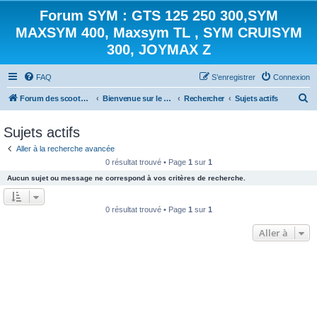
Forum SYM : GTS 125 250 300,SYM
MAXSYM 400, Maxsym TL , SYM CRUISYM
300, JOYMAX Z
FAQ
S’enregistrer
Connexion
R
Forum des scooters SYM - GTS -MAXSYM - CRUISYM - JOYMAX - Maxsym TL
Bienvenue sur le forum des scooters de la gamme SYM
Rechercher
Sujets actifs
e
Sujets actifs
c
Aller à la recherche avancée
h
0 résultat trouvé • Page
1
sur
1
e
Aucun sujet ou message ne correspond à vos critères de recherche.
r
c
0 résultat trouvé • Page
1
sur
1
h
Aller à
e
r