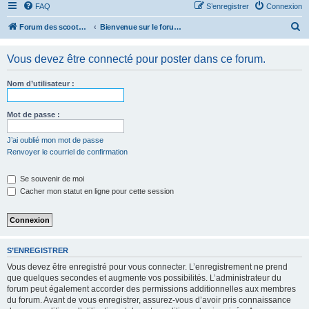
FAQ
S’enregistrer
Connexion
R
Forum des scooters SYM - GTS -MAXSYM - CRUISYM - JOYMAX - Maxsym TL
Bienvenue sur le forum des scooters de la gamme SYM
e
Vous devez être connecté pour poster dans ce forum.
c
h
Nom d’utilisateur :
e
r
Mot de passe :
c
J’ai oublié mon mot de passe
h
Renvoyer le courriel de confirmation
e
r
Se souvenir de moi
Cacher mon statut en ligne pour cette session
S’ENREGISTRER
Vous devez être enregistré pour vous connecter. L’enregistrement ne prend
que quelques secondes et augmente vos possibilités. L’administrateur du
forum peut également accorder des permissions additionnelles aux membres
du forum. Avant de vous enregistrer, assurez-vous d’avoir pris connaissance