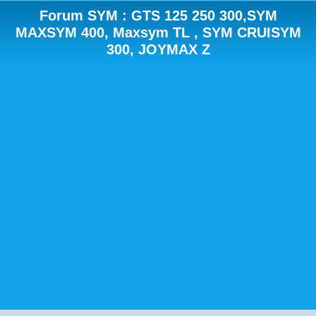
Forum SYM : GTS 125 250 300,SYM
MAXSYM 400, Maxsym TL , SYM CRUISYM
300, JOYMAX Z