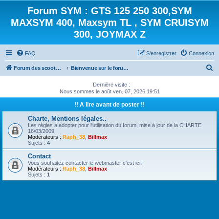
Forum SYM : GTS 125 250 300,SYM
MAXSYM 400, Maxsym TL , SYM CRUISYM
300, JOYMAX Z
FAQ
S’enregistrer
Connexion
R
Forum des scooters SYM - GTS -MAXSYM - CRUISYM - JOYMAX - Maxsym TL
Bienvenue sur le forum des scooters de la gamme SYM
e
Dernière visite :
c
Nous sommes le août ven. 07, 2026 19:51
h
!! A lire avant de poster !!
e
Charte, Mentions légales..
Les règles à adopter pour l'utilisation du forum, mise à jour de la CHARTE
r
16/03/2009
Modérateurs :
Raph_38
,
Billmax
c
Sujets :
4
h
Contact
e
Vous souhaitez contacter le webmaster c'est ici!
Modérateurs :
Raph_38
,
Billmax
r
Sujets :
1