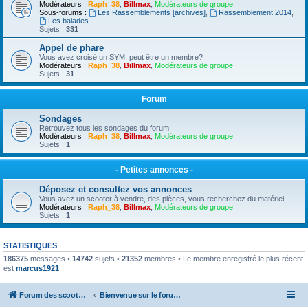
Modérateurs :
Raph_38
,
Billmax
,
Modérateurs de groupe
Sous-forums :
Les Rassemblements [archives]
,
Rassemblement 2014
,
Les balades
Sujets :
331
Appel de phare
Vous avez croisé un SYM, peut être un membre?
Modérateurs :
Raph_38
,
Billmax
,
Modérateurs de groupe
Sujets :
31
Forum
Sondages
Retrouvez tous les sondages du forum
Modérateurs :
Raph_38
,
Billmax
,
Modérateurs de groupe
Sujets :
1
- Petites annonces -
Déposez et consultez vos annonces
Vous avez un scooter à vendre, des pièces, vous recherchez du matériel...
Modérateurs :
Raph_38
,
Billmax
,
Modérateurs de groupe
Sujets :
1
STATISTIQUES
186375
messages •
14742
sujets •
21352
membres • Le membre enregistré le plus récent
est
marcus1921
.
Forum des scooters SYM - GTS -MAXSYM - CRUISYM - JOYMAX - Maxsym TL
Bienvenue sur le forum des scooters de la gamme SYM