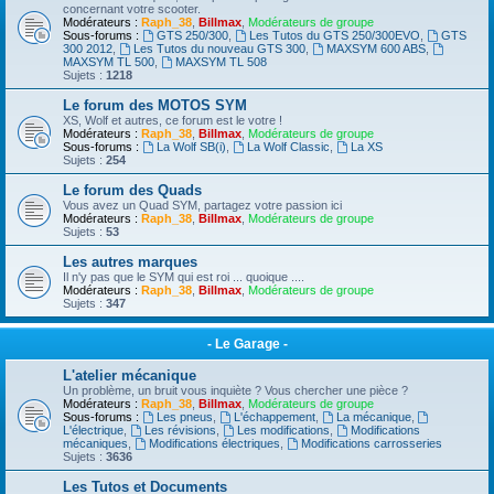
concernant votre scooter.
Modérateurs :
Raph_38
,
Billmax
,
Modérateurs de groupe
Sous-forums :
GTS 250/300
,
Les Tutos du GTS 250/300EVO
,
GTS
300 2012
,
Les Tutos du nouveau GTS 300
,
MAXSYM 600 ABS
,
MAXSYM TL 500
,
MAXSYM TL 508
Sujets :
1218
Le forum des MOTOS SYM
XS, Wolf et autres, ce forum est le votre !
Modérateurs :
Raph_38
,
Billmax
,
Modérateurs de groupe
Sous-forums :
La Wolf SB(i)
,
La Wolf Classic
,
La XS
Sujets :
254
Le forum des Quads
Vous avez un Quad SYM, partagez votre passion ici
Modérateurs :
Raph_38
,
Billmax
,
Modérateurs de groupe
Sujets :
53
Les autres marques
Il n'y pas que le SYM qui est roi ... quoique ....
Modérateurs :
Raph_38
,
Billmax
,
Modérateurs de groupe
Sujets :
347
- Le Garage -
L'atelier mécanique
Un problème, un bruit vous inquiète ? Vous chercher une pièce ?
Modérateurs :
Raph_38
,
Billmax
,
Modérateurs de groupe
Sous-forums :
Les pneus
,
L'échappement
,
La mécanique
,
L'électrique
,
Les révisions
,
Les modifications
,
Modifications
mécaniques
,
Modifications électriques
,
Modifications carrosseries
Sujets :
3636
Les Tutos et Documents