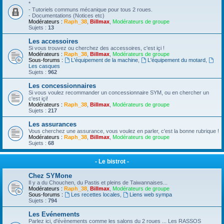
*
- Tutoriels communs mécanique pour tous 2 roues.
- Documentations (Notices etc)
Modérateurs :
Raph_38
,
Billmax
,
Modérateurs de groupe
Sujets :
13
Les accessoires
Si vous trouvez ou cherchez des accessoires, c'est içi !
Modérateurs :
Raph_38
,
Billmax
,
Modérateurs de groupe
Sous-forums :
L'équipement de la machine
,
L'équipement du motard
,
Les casques
Sujets :
962
Les concessionnaires
Si vous voulez recommander un concessionnaire SYM, ou en chercher un
c'est içi!
Modérateurs :
Raph_38
,
Billmax
,
Modérateurs de groupe
Sujets :
217
Les assurances
Vous cherchez une assurance, vous voulez en parler, c'est la bonne rubrique !
Modérateurs :
Raph_38
,
Billmax
,
Modérateurs de groupe
Sujets :
68
- Le bistrot -
Chez SYMone
Il y a du Chouchen, du Pastis et pleins de Taiwannaises...
Modérateurs :
Raph_38
,
Billmax
,
Modérateurs de groupe
Sous-forums :
Les recettes locales
,
Liens web sympa
Sujets :
794
Les Evénements
Parlez ici, d'évènements comme les salons du 2 roues ... Les RASSOS