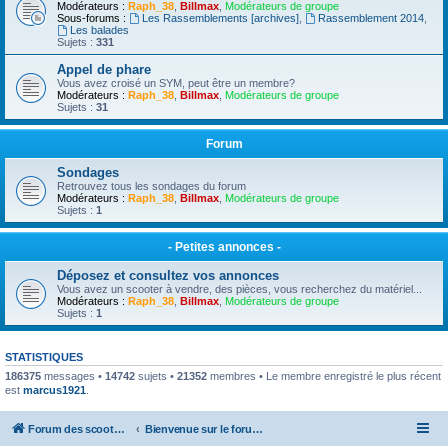
Modérateurs :
Raph_38
,
Billmax
,
Modérateurs de groupe
Sous-forums :
Les Rassemblements [archives]
,
Rassemblement 2014
,
Les balades
Sujets :
331
Appel de phare
Vous avez croisé un SYM, peut être un membre?
Modérateurs :
Raph_38
,
Billmax
,
Modérateurs de groupe
Sujets :
31
Forum
Sondages
Retrouvez tous les sondages du forum
Modérateurs :
Raph_38
,
Billmax
,
Modérateurs de groupe
Sujets :
1
- Petites annonces -
Déposez et consultez vos annonces
Vous avez un scooter à vendre, des pièces, vous recherchez du matériel...
Modérateurs :
Raph_38
,
Billmax
,
Modérateurs de groupe
Sujets :
1
STATISTIQUES
186375
messages •
14742
sujets •
21352
membres • Le membre enregistré le plus récent
est
marcus1921
.
Forum des scooters SYM - GTS -MAXSYM - CRUISYM - JOYMAX - Maxsym TL
Bienvenue sur le forum des scooters de la gamme SYM