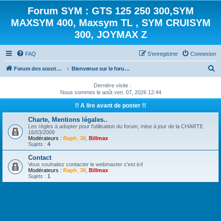
Forum SYM : GTS 125 250 300,SYM
MAXSYM 400, Maxsym TL , SYM CRUISYM
300, JOYMAX Z
FAQ
S’enregistrer
Connexion
R
Forum des scooters SYM - GTS -MAXSYM - CRUISYM - JOYMAX - Maxsym TL
Bienvenue sur le forum des scooters de la gamme SYM
e
Dernière visite :
c
Nous sommes le août ven. 07, 2026 12:44
h
!! A lire avant de poster !!
e
Charte, Mentions légales..
Les règles à adopter pour l'utilisation du forum, mise à jour de la CHARTE
r
16/03/2009
Modérateurs :
Raph_38
,
Billmax
c
Sujets :
4
h
Contact
e
Vous souhaitez contacter le webmaster c'est ici!
Modérateurs :
Raph_38
,
Billmax
r
Sujets :
1