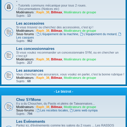
*
- Tutoriels communs mécanique pour tous 2 roues.
- Documentations (Notices etc)
Modérateurs :
Raph_38
,
Billmax
,
Modérateurs de groupe
Sujets :
13
Les accessoires
Si vous trouvez ou cherchez des accessoires, c'est içi !
Modérateurs :
Raph_38
,
Billmax
,
Modérateurs de groupe
Sous-forums :
L'équipement de la machine
,
L'équipement du motard
,
Les casques
Sujets :
962
Les concessionnaires
Si vous voulez recommander un concessionnaire SYM, ou en chercher un
c'est içi!
Modérateurs :
Raph_38
,
Billmax
,
Modérateurs de groupe
Sujets :
217
Les assurances
Vous cherchez une assurance, vous voulez en parler, c'est la bonne rubrique !
Modérateurs :
Raph_38
,
Billmax
,
Modérateurs de groupe
Sujets :
68
- Le bistrot -
Chez SYMone
Il y a du Chouchen, du Pastis et pleins de Taiwannaises...
Modérateurs :
Raph_38
,
Billmax
,
Modérateurs de groupe
Sous-forums :
Les recettes locales
,
Liens web sympa
Sujets :
794
Les Evénements
Parlez ici, d'évènements comme les salons du 2 roues ... Les RASSOS