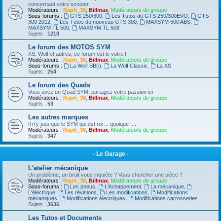
concernant votre scooter.
Modérateurs :
Raph_38
,
Billmax
,
Modérateurs de groupe
Sous-forums :
GTS 250/300
,
Les Tutos du GTS 250/300EVO
,
GTS
300 2012
,
Les Tutos du nouveau GTS 300
,
MAXSYM 600 ABS
,
MAXSYM TL 500
,
MAXSYM TL 508
Sujets :
1218
Le forum des MOTOS SYM
XS, Wolf et autres, ce forum est le votre !
Modérateurs :
Raph_38
,
Billmax
,
Modérateurs de groupe
Sous-forums :
La Wolf SB(i)
,
La Wolf Classic
,
La XS
Sujets :
254
Le forum des Quads
Vous avez un Quad SYM, partagez votre passion ici
Modérateurs :
Raph_38
,
Billmax
,
Modérateurs de groupe
Sujets :
53
Les autres marques
Il n'y pas que le SYM qui est roi ... quoique ....
Modérateurs :
Raph_38
,
Billmax
,
Modérateurs de groupe
Sujets :
347
- Le Garage -
L'atelier mécanique
Un problème, un bruit vous inquiète ? Vous chercher une pièce ?
Modérateurs :
Raph_38
,
Billmax
,
Modérateurs de groupe
Sous-forums :
Les pneus
,
L'échappement
,
La mécanique
,
L'électrique
,
Les révisions
,
Les modifications
,
Modifications
mécaniques
,
Modifications électriques
,
Modifications carrosseries
Sujets :
3636
Les Tutos et Documents