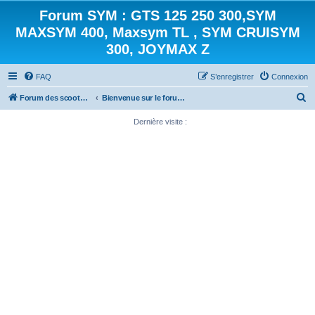
Forum SYM : GTS 125 250 300,SYM
MAXSYM 400, Maxsym TL , SYM CRUISYM
300, JOYMAX Z
FAQ
S’enregistrer
Connexion
R
Forum des scooters SYM - GTS -MAXSYM - CRUISYM - JOYMAX - Maxsym TL
Bienvenue sur le forum des scooters de la gamme SYM
e
Dernière visite :
c
h
e
r
c
h
e
r