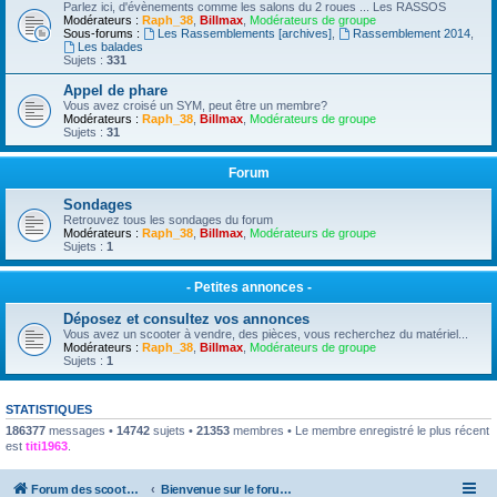
Parlez ici, d'évènements comme les salons du 2 roues ... Les RASSOS
Modérateurs :
Raph_38
,
Billmax
,
Modérateurs de groupe
Sous-forums :
Les Rassemblements [archives]
,
Rassemblement 2014
,
Les balades
Sujets :
331
Appel de phare
Vous avez croisé un SYM, peut être un membre?
Modérateurs :
Raph_38
,
Billmax
,
Modérateurs de groupe
Sujets :
31
Forum
Sondages
Retrouvez tous les sondages du forum
Modérateurs :
Raph_38
,
Billmax
,
Modérateurs de groupe
Sujets :
1
- Petites annonces -
Déposez et consultez vos annonces
Vous avez un scooter à vendre, des pièces, vous recherchez du matériel...
Modérateurs :
Raph_38
,
Billmax
,
Modérateurs de groupe
Sujets :
1
STATISTIQUES
186377
messages •
14742
sujets •
21353
membres • Le membre enregistré le plus récent
est
titi1963
.
Forum des scooters SYM - GTS -MAXSYM - CRUISYM - JOYMAX - Maxsym TL
Bienvenue sur le forum des scooters de la gamme SYM