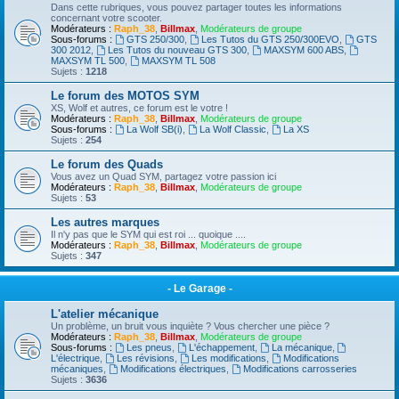
Dans cette rubriques, vous pouvez partager toutes les informations
concernant votre scooter.
Modérateurs :
Raph_38
,
Billmax
,
Modérateurs de groupe
Sous-forums :
GTS 250/300
,
Les Tutos du GTS 250/300EVO
,
GTS
300 2012
,
Les Tutos du nouveau GTS 300
,
MAXSYM 600 ABS
,
MAXSYM TL 500
,
MAXSYM TL 508
Sujets :
1218
Le forum des MOTOS SYM
XS, Wolf et autres, ce forum est le votre !
Modérateurs :
Raph_38
,
Billmax
,
Modérateurs de groupe
Sous-forums :
La Wolf SB(i)
,
La Wolf Classic
,
La XS
Sujets :
254
Le forum des Quads
Vous avez un Quad SYM, partagez votre passion ici
Modérateurs :
Raph_38
,
Billmax
,
Modérateurs de groupe
Sujets :
53
Les autres marques
Il n'y pas que le SYM qui est roi ... quoique ....
Modérateurs :
Raph_38
,
Billmax
,
Modérateurs de groupe
Sujets :
347
- Le Garage -
L'atelier mécanique
Un problème, un bruit vous inquiète ? Vous chercher une pièce ?
Modérateurs :
Raph_38
,
Billmax
,
Modérateurs de groupe
Sous-forums :
Les pneus
,
L'échappement
,
La mécanique
,
L'électrique
,
Les révisions
,
Les modifications
,
Modifications
mécaniques
,
Modifications électriques
,
Modifications carrosseries
Sujets :
3636