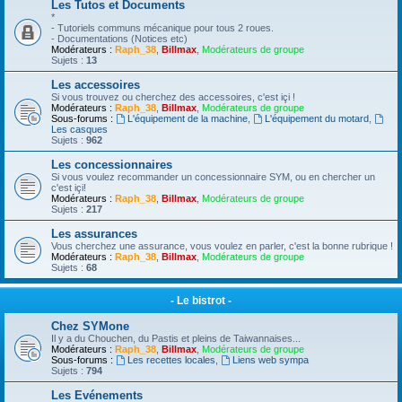
Les Tutos et Documents
*
- Tutoriels communs mécanique pour tous 2 roues.
- Documentations (Notices etc)
Modérateurs :
Raph_38
,
Billmax
,
Modérateurs de groupe
Sujets :
13
Les accessoires
Si vous trouvez ou cherchez des accessoires, c'est içi !
Modérateurs :
Raph_38
,
Billmax
,
Modérateurs de groupe
Sous-forums :
L'équipement de la machine
,
L'équipement du motard
,
Les casques
Sujets :
962
Les concessionnaires
Si vous voulez recommander un concessionnaire SYM, ou en chercher un
c'est içi!
Modérateurs :
Raph_38
,
Billmax
,
Modérateurs de groupe
Sujets :
217
Les assurances
Vous cherchez une assurance, vous voulez en parler, c'est la bonne rubrique !
Modérateurs :
Raph_38
,
Billmax
,
Modérateurs de groupe
Sujets :
68
- Le bistrot -
Chez SYMone
Il y a du Chouchen, du Pastis et pleins de Taiwannaises...
Modérateurs :
Raph_38
,
Billmax
,
Modérateurs de groupe
Sous-forums :
Les recettes locales
,
Liens web sympa
Sujets :
794
Les Evénements