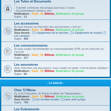
Les Tutos et Documents
*
- Tutoriels communs mécanique pour tous 2 roues.
- Documentations (Notices etc)
Modérateurs :
Raph_38
,
Billmax
,
Modérateurs de groupe
Sujets :
13
Les accessoires
Si vous trouvez ou cherchez des accessoires, c'est içi !
Modérateurs :
Raph_38
,
Billmax
,
Modérateurs de groupe
Sous-forums :
L'équipement de la machine
,
L'équipement du motard
,
Les casques
Sujets :
962
Les concessionnaires
Si vous voulez recommander un concessionnaire SYM, ou en chercher un
c'est içi!
Modérateurs :
Raph_38
,
Billmax
,
Modérateurs de groupe
Sujets :
217
Les assurances
Vous cherchez une assurance, vous voulez en parler, c'est la bonne rubrique !
Modérateurs :
Raph_38
,
Billmax
,
Modérateurs de groupe
Sujets :
68
- Le bistrot -
Chez SYMone
Il y a du Chouchen, du Pastis et pleins de Taiwannaises...
Modérateurs :
Raph_38
,
Billmax
,
Modérateurs de groupe
Sous-forums :
Les recettes locales
,
Liens web sympa
Sujets :
794
Les Evénements