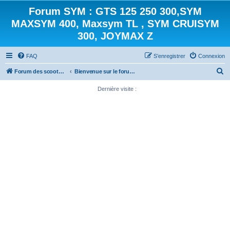
Forum SYM : GTS 125 250 300,SYM
MAXSYM 400, Maxsym TL , SYM CRUISYM
300, JOYMAX Z
FAQ
S’enregistrer
Connexion
R
Forum des scooters SYM - GTS -MAXSYM - CRUISYM - JOYMAX - Maxsym TL
Bienvenue sur le forum des scooters de la gamme SYM
e
Dernière visite :
c
h
e
r
c
h
e
r