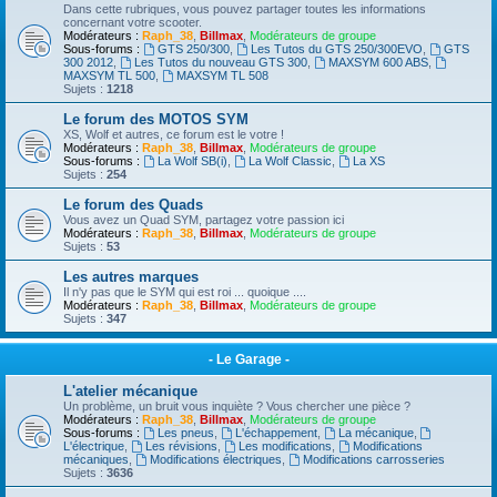
Dans cette rubriques, vous pouvez partager toutes les informations
concernant votre scooter.
Modérateurs :
Raph_38
,
Billmax
,
Modérateurs de groupe
Sous-forums :
GTS 250/300
,
Les Tutos du GTS 250/300EVO
,
GTS
300 2012
,
Les Tutos du nouveau GTS 300
,
MAXSYM 600 ABS
,
MAXSYM TL 500
,
MAXSYM TL 508
Sujets :
1218
Le forum des MOTOS SYM
XS, Wolf et autres, ce forum est le votre !
Modérateurs :
Raph_38
,
Billmax
,
Modérateurs de groupe
Sous-forums :
La Wolf SB(i)
,
La Wolf Classic
,
La XS
Sujets :
254
Le forum des Quads
Vous avez un Quad SYM, partagez votre passion ici
Modérateurs :
Raph_38
,
Billmax
,
Modérateurs de groupe
Sujets :
53
Les autres marques
Il n'y pas que le SYM qui est roi ... quoique ....
Modérateurs :
Raph_38
,
Billmax
,
Modérateurs de groupe
Sujets :
347
- Le Garage -
L'atelier mécanique
Un problème, un bruit vous inquiète ? Vous chercher une pièce ?
Modérateurs :
Raph_38
,
Billmax
,
Modérateurs de groupe
Sous-forums :
Les pneus
,
L'échappement
,
La mécanique
,
L'électrique
,
Les révisions
,
Les modifications
,
Modifications
mécaniques
,
Modifications électriques
,
Modifications carrosseries
Sujets :
3636