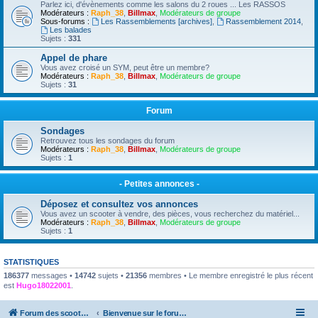
Parlez ici, d'évènements comme les salons du 2 roues ... Les RASSOS
Modérateurs :
Raph_38
,
Billmax
,
Modérateurs de groupe
Sous-forums :
Les Rassemblements [archives]
,
Rassemblement 2014
,
Les balades
Sujets :
331
Appel de phare
Vous avez croisé un SYM, peut être un membre?
Modérateurs :
Raph_38
,
Billmax
,
Modérateurs de groupe
Sujets :
31
Forum
Sondages
Retrouvez tous les sondages du forum
Modérateurs :
Raph_38
,
Billmax
,
Modérateurs de groupe
Sujets :
1
- Petites annonces -
Déposez et consultez vos annonces
Vous avez un scooter à vendre, des pièces, vous recherchez du matériel...
Modérateurs :
Raph_38
,
Billmax
,
Modérateurs de groupe
Sujets :
1
STATISTIQUES
186377
messages •
14742
sujets •
21356
membres • Le membre enregistré le plus récent
est
Hugo18022001
.
Forum des scooters SYM - GTS -MAXSYM - CRUISYM - JOYMAX - Maxsym TL
Bienvenue sur le forum des scooters de la gamme SYM