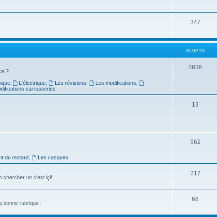
347
SUJETS
3636
ce ?
ique
,
L'électrique
,
Les révisions
,
Les modifications
,
difications carrosseries
13
962
nt du motard
,
Les casques
217
chercher un c'est içi!
68
a bonne rubrique !