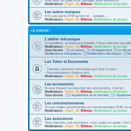
Vous avez un Quad SYM, partagez votre passion ici
Modérateurs :
Raph_38
,
Billmax
,
Modérateurs de groupe
Les autres marques
Il n'y pas que le SYM qui est roi ... quoique ....
Modérateurs :
Raph_38
,
Billmax
,
Modérateurs de groupe
- LE GARAGE -
L'atelier mécanique
Un problème, un bruit vous inquiète ? Vous chercher une piè
Modérateurs :
Raph_38
,
Billmax
,
Modérateurs de groupe
Sous-forums :
Les pneus
,
L'échappement
,
La mécan
Modifications mécaniques
,
Modifications électriques
,
Mo
Les Tutos et Documents
*
- Tutoriels communs mécanique pour tous 2 roues.
- Documentations (Notices etc)
Modérateurs :
Raph_38
,
Billmax
,
Modérateurs de groupe
Les accessoires
Si vous trouvez ou cherchez des accessoires, c'est içi !
Modérateurs :
Raph_38
,
Billmax
,
Modérateurs de groupe
Sous-forums :
L'équipement de la machine
,
L'équipeme
Les concessionnaires
Si vous voulez recommander un concessionnaire SYM, ou en 
Modérateurs :
Raph_38
,
Billmax
,
Modérateurs de groupe
Les assurances
Vous cherchez une assurance, vous voulez en parler, c'est l
Modérateurs :
Raph_38
,
Billmax
,
Modérateurs de groupe