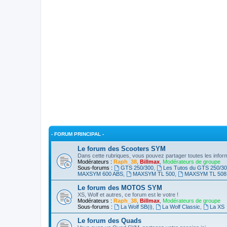
- FORUM PRINCIPAL -
Le forum des Scooters SYM
Dans cette rubriques, vous pouvez partager toutes les infor
Modérateurs :
Raph_38
,
Billmax
,
Modérateurs de groupe
Sous-forums :
GTS 250/300
,
Les Tutos du GTS 250/3
MAXSYM 600 ABS
,
MAXSYM TL 500
,
MAXSYM TL 508
Le forum des MOTOS SYM
XS, Wolf et autres, ce forum est le votre !
Modérateurs :
Raph_38
,
Billmax
,
Modérateurs de groupe
Sous-forums :
La Wolf SB(i)
,
La Wolf Classic
,
La XS
Le forum des Quads