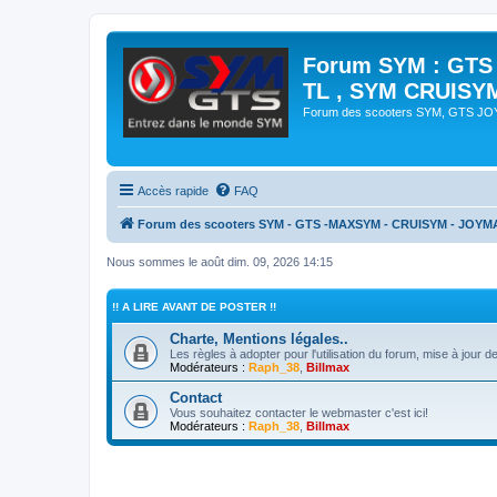
Forum SYM : GTS
TL , SYM CRUISY
Forum des scooters SYM, GTS J
Accès rapide
FAQ
Forum des scooters SYM - GTS -MAXSYM - CRUISYM - JOYM
Nous sommes le août dim. 09, 2026 14:15
!! A LIRE AVANT DE POSTER !!
Charte, Mentions légales..
Les règles à adopter pour l'utilisation du forum, mise à jou
Modérateurs :
Raph_38
,
Billmax
Contact
Vous souhaitez contacter le webmaster c'est ici!
Modérateurs :
Raph_38
,
Billmax