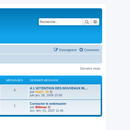
Rechercher
Recherche avancé
S’enregistrer
Connexion
Dernière visite :
MESSAGES
DERNIER MESSAGE
A L'ATTENTION DES NOUVEAUX IN…
4
V
par
Raph_38
o
juin jeu. 26, 2008 10:08
i
r
Contacter le webmaster
1
l
V
par
Billmax
e
o
avr. dim. 01, 2007 11:46
d
i
e
r
r
l
n
e
i
d
e