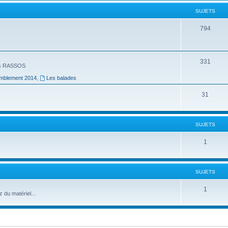
SUJETS
794
331
Les RASSOS
mblement 2014
,
Les balades
31
SUJETS
1
SUJETS
1
du matériel...