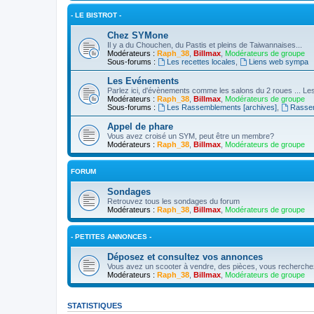
- LE BISTROT -
Chez SYMone
Il y a du Chouchen, du Pastis et pleins de Taiwannaises...
Modérateurs :
Raph_38
,
Billmax
,
Modérateurs de groupe
Sous-forums :
Les recettes locales
,
Liens web sympa
Les Evénements
Parlez ici, d'évènements comme les salons du 2 roues ... 
Modérateurs :
Raph_38
,
Billmax
,
Modérateurs de groupe
Sous-forums :
Les Rassemblements [archives]
,
Rasse
Appel de phare
Vous avez croisé un SYM, peut être un membre?
Modérateurs :
Raph_38
,
Billmax
,
Modérateurs de groupe
FORUM
Sondages
Retrouvez tous les sondages du forum
Modérateurs :
Raph_38
,
Billmax
,
Modérateurs de groupe
- PETITES ANNONCES -
Déposez et consultez vos annonces
Vous avez un scooter à vendre, des pièces, vous recherchez 
Modérateurs :
Raph_38
,
Billmax
,
Modérateurs de groupe
STATISTIQUES