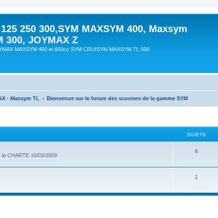
 125 250 300,SYM MAXSYM 400, Maxsym
M 300, JOYMAX Z
OYMAX MAXSYM 400 et 600cc SYM CRUISYM MAXSYM TL 500
AX - Maxsym TL
Bienvenue sur le forum des scooters de la gamme SYM
SUJETS
4
r de la CHARTE 16/03/2009
1