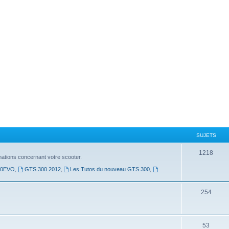
SUJETS
1218
mations concernant votre scooter.
00EVO
,
GTS 300 2012
,
Les Tutos du nouveau GTS 300
,
254
53