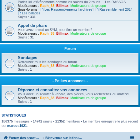
Parlez ici, d'évènements comme les salons du 2 roues ... Les RASSOS
Modérateurs :
Raph_38
,
Billmax
,
Modérateurs de groupe
Sous-forums :
Les Rassemblements [archives]
,
Rassemblement 2014
,
Les balades
Sujets :
331
Appel de phare
Vous avez croisé un SYM, peut être un membre?
Modérateurs :
Raph_38
,
Billmax
,
Modérateurs de groupe
Sujets :
31
Forum
Sondages
Retrouvez tous les sondages du forum
Modérateurs :
Raph_38
,
Billmax
,
Modérateurs de groupe
Sujets :
1
- Petites annonces -
Déposez et consultez vos annonces
Vous avez un scooter à vendre, des pièces, vous recherchez du matériel...
Modérateurs :
Raph_38
,
Billmax
,
Modérateurs de groupe
Sujets :
1
STATISTIQUES
186375
messages •
14742
sujets •
21352
membres • Le membre enregistré le plus récent
est
marcus1921
.
Forum des scooters SYM - GTS -MAXSYM - CRUISYM - JOYMAX - Maxsym TL
Bienvenue sur le forum des scooters de la gamme SYM