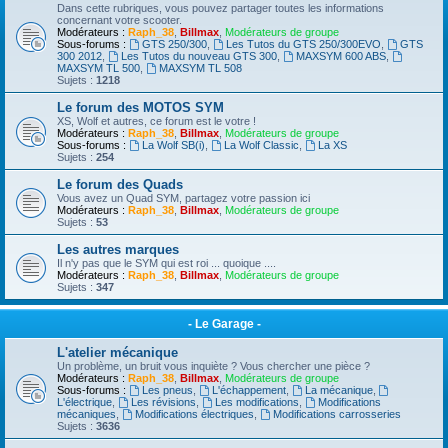
Dans cette rubriques, vous pouvez partager toutes les informations
concernant votre scooter.
Modérateurs :
Raph_38
,
Billmax
,
Modérateurs de groupe
Sous-forums :
GTS 250/300
,
Les Tutos du GTS 250/300EVO
,
GTS
300 2012
,
Les Tutos du nouveau GTS 300
,
MAXSYM 600 ABS
,
MAXSYM TL 500
,
MAXSYM TL 508
Sujets :
1218
Le forum des MOTOS SYM
XS, Wolf et autres, ce forum est le votre !
Modérateurs :
Raph_38
,
Billmax
,
Modérateurs de groupe
Sous-forums :
La Wolf SB(i)
,
La Wolf Classic
,
La XS
Sujets :
254
Le forum des Quads
Vous avez un Quad SYM, partagez votre passion ici
Modérateurs :
Raph_38
,
Billmax
,
Modérateurs de groupe
Sujets :
53
Les autres marques
Il n'y pas que le SYM qui est roi ... quoique ....
Modérateurs :
Raph_38
,
Billmax
,
Modérateurs de groupe
Sujets :
347
- Le Garage -
L'atelier mécanique
Un problème, un bruit vous inquiète ? Vous chercher une pièce ?
Modérateurs :
Raph_38
,
Billmax
,
Modérateurs de groupe
Sous-forums :
Les pneus
,
L'échappement
,
La mécanique
,
L'électrique
,
Les révisions
,
Les modifications
,
Modifications
mécaniques
,
Modifications électriques
,
Modifications carrosseries
Sujets :
3636