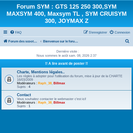
Forum SYM : GTS 125 250 300,SYM
MAXSYM 400, Maxsym TL , SYM CRUISYM
300, JOYMAX Z
FAQ
S’enregistrer
Connexion
R
Forum des scooters SYM - GTS -MAXSYM - CRUISYM - JOYMAX - Maxsym TL
Bienvenue sur le forum des scooters de la gamme SYM
e
Dernière visite :
c
Nous sommes le août sam. 08, 2026 2:37
h
!! A lire avant de poster !!
e
Charte, Mentions légales..
Les règles à adopter pour l'utilisation du forum, mise à jour de la CHARTE
r
16/03/2009
Modérateurs :
Raph_38
,
Billmax
c
Sujets :
4
h
Contact
e
Vous souhaitez contacter le webmaster c'est ici!
Modérateurs :
Raph_38
,
Billmax
r
Sujets :
1