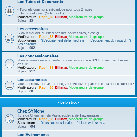
Les Tutos et Documents
*
- Tutoriels communs mécanique pour tous 2 roues.
- Documentations (Notices etc)
Modérateurs :
Raph_38
,
Billmax
,
Modérateurs de groupe
Sujets :
13
Les accessoires
Si vous trouvez ou cherchez des accessoires, c'est içi !
Modérateurs :
Raph_38
,
Billmax
,
Modérateurs de groupe
Sous-forums :
L'équipement de la machine
,
L'équipement du motard
,
Les casques
Sujets :
962
Les concessionnaires
Si vous voulez recommander un concessionnaire SYM, ou en chercher un
c'est içi!
Modérateurs :
Raph_38
,
Billmax
,
Modérateurs de groupe
Sujets :
217
Les assurances
Vous cherchez une assurance, vous voulez en parler, c'est la bonne rubrique !
Modérateurs :
Raph_38
,
Billmax
,
Modérateurs de groupe
Sujets :
68
- Le bistrot -
Chez SYMone
Il y a du Chouchen, du Pastis et pleins de Taiwannaises...
Modérateurs :
Raph_38
,
Billmax
,
Modérateurs de groupe
Sous-forums :
Les recettes locales
,
Liens web sympa
Sujets :
794
Les Evénements