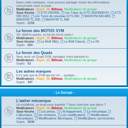
Dans cette rubriques, vous pouvez partager toutes les informations
concernant votre scooter.
Modérateurs :
Raph_38
,
Billmax
,
Modérateurs de groupe
Sous-forums :
GTS 250/300
,
Les Tutos du GTS 250/300EVO
,
GTS
300 2012
,
Les Tutos du nouveau GTS 300
,
MAXSYM 600 ABS
,
MAXSYM TL 500
,
MAXSYM TL 508
Sujets :
1218
Le forum des MOTOS SYM
XS, Wolf et autres, ce forum est le votre !
Modérateurs :
Raph_38
,
Billmax
,
Modérateurs de groupe
Sous-forums :
La Wolf SB(i)
,
La Wolf Classic
,
La XS
Sujets :
254
Le forum des Quads
Vous avez un Quad SYM, partagez votre passion ici
Modérateurs :
Raph_38
,
Billmax
,
Modérateurs de groupe
Sujets :
53
Les autres marques
Il n'y pas que le SYM qui est roi ... quoique ....
Modérateurs :
Raph_38
,
Billmax
,
Modérateurs de groupe
Sujets :
347
- Le Garage -
L'atelier mécanique
Un problème, un bruit vous inquiète ? Vous chercher une pièce ?
Modérateurs :
Raph_38
,
Billmax
,
Modérateurs de groupe
Sous-forums :
Les pneus
,
L'échappement
,
La mécanique
,
L'électrique
,
Les révisions
,
Les modifications
,
Modifications
mécaniques
,
Modifications électriques
,
Modifications carrosseries
Sujets :
3636