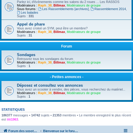
Parlez ici, d'évènements comme les salons du 2 roues ... Les RASSOS
Modérateurs :
Raph_38
,
Billmax
,
Modérateurs de groupe
Sous-forums :
Les Rassemblements [archives]
,
Rassemblement 2014
,
Les balades
Sujets :
331
Appel de phare
Vous avez croisé un SYM, peut être un membre?
Modérateurs :
Raph_38
,
Billmax
,
Modérateurs de groupe
Sujets :
31
Forum
Sondages
Retrouvez tous les sondages du forum
Modérateurs :
Raph_38
,
Billmax
,
Modérateurs de groupe
Sujets :
1
- Petites annonces -
Déposez et consultez vos annonces
Vous avez un scooter à vendre, des pièces, vous recherchez du matériel...
Modérateurs :
Raph_38
,
Billmax
,
Modérateurs de groupe
Sujets :
1
STATISTIQUES
186377
messages •
14742
sujets •
21353
membres • Le membre enregistré le plus récent
est
titi1963
.
Forum des scooters SYM - GTS -MAXSYM - CRUISYM - JOYMAX - Maxsym TL
Bienvenue sur le forum des scooters de la gamme SYM