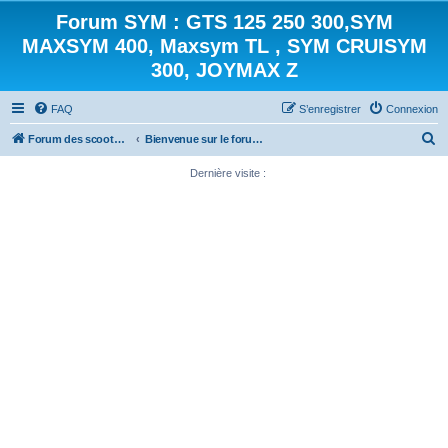
Forum SYM : GTS 125 250 300,SYM
MAXSYM 400, Maxsym TL , SYM CRUISYM
300, JOYMAX Z
FAQ
S’enregistrer
Connexion
R
Forum des scooters SYM - GTS -MAXSYM - CRUISYM - JOYMAX - Maxsym TL
Bienvenue sur le forum des scooters de la gamme SYM
e
Dernière visite :
c
h
e
r
c
h
e
r