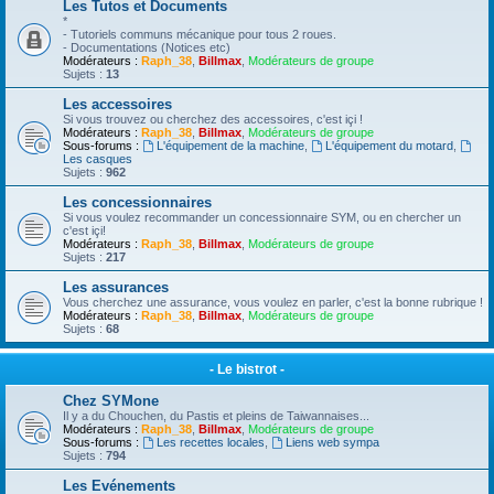
Les Tutos et Documents
*
- Tutoriels communs mécanique pour tous 2 roues.
- Documentations (Notices etc)
Modérateurs :
Raph_38
,
Billmax
,
Modérateurs de groupe
Sujets :
13
Les accessoires
Si vous trouvez ou cherchez des accessoires, c'est içi !
Modérateurs :
Raph_38
,
Billmax
,
Modérateurs de groupe
Sous-forums :
L'équipement de la machine
,
L'équipement du motard
,
Les casques
Sujets :
962
Les concessionnaires
Si vous voulez recommander un concessionnaire SYM, ou en chercher un
c'est içi!
Modérateurs :
Raph_38
,
Billmax
,
Modérateurs de groupe
Sujets :
217
Les assurances
Vous cherchez une assurance, vous voulez en parler, c'est la bonne rubrique !
Modérateurs :
Raph_38
,
Billmax
,
Modérateurs de groupe
Sujets :
68
- Le bistrot -
Chez SYMone
Il y a du Chouchen, du Pastis et pleins de Taiwannaises...
Modérateurs :
Raph_38
,
Billmax
,
Modérateurs de groupe
Sous-forums :
Les recettes locales
,
Liens web sympa
Sujets :
794
Les Evénements