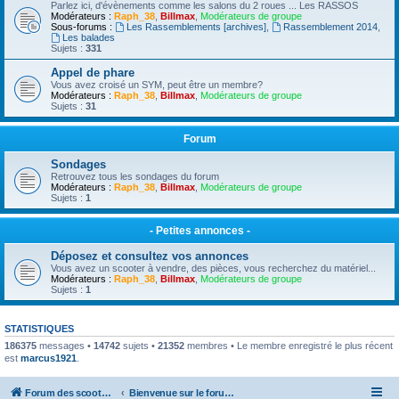
Parlez ici, d'évènements comme les salons du 2 roues ... Les RASSOS
Modérateurs :
Raph_38
,
Billmax
,
Modérateurs de groupe
Sous-forums :
Les Rassemblements [archives]
,
Rassemblement 2014
,
Les balades
Sujets :
331
Appel de phare
Vous avez croisé un SYM, peut être un membre?
Modérateurs :
Raph_38
,
Billmax
,
Modérateurs de groupe
Sujets :
31
Forum
Sondages
Retrouvez tous les sondages du forum
Modérateurs :
Raph_38
,
Billmax
,
Modérateurs de groupe
Sujets :
1
- Petites annonces -
Déposez et consultez vos annonces
Vous avez un scooter à vendre, des pièces, vous recherchez du matériel...
Modérateurs :
Raph_38
,
Billmax
,
Modérateurs de groupe
Sujets :
1
STATISTIQUES
186375
messages •
14742
sujets •
21352
membres • Le membre enregistré le plus récent
est
marcus1921
.
Forum des scooters SYM - GTS -MAXSYM - CRUISYM - JOYMAX - Maxsym TL
Bienvenue sur le forum des scooters de la gamme SYM