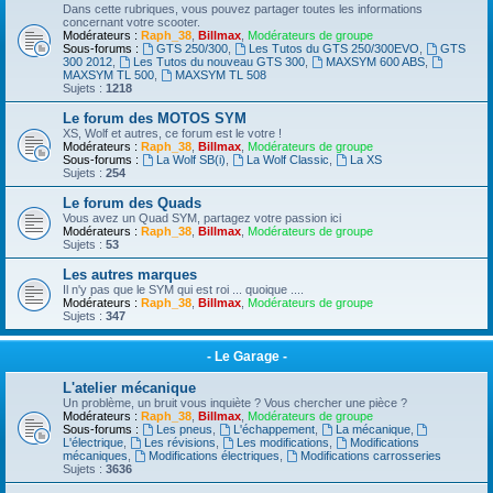
Dans cette rubriques, vous pouvez partager toutes les informations
concernant votre scooter.
Modérateurs :
Raph_38
,
Billmax
,
Modérateurs de groupe
Sous-forums :
GTS 250/300
,
Les Tutos du GTS 250/300EVO
,
GTS
300 2012
,
Les Tutos du nouveau GTS 300
,
MAXSYM 600 ABS
,
MAXSYM TL 500
,
MAXSYM TL 508
Sujets :
1218
Le forum des MOTOS SYM
XS, Wolf et autres, ce forum est le votre !
Modérateurs :
Raph_38
,
Billmax
,
Modérateurs de groupe
Sous-forums :
La Wolf SB(i)
,
La Wolf Classic
,
La XS
Sujets :
254
Le forum des Quads
Vous avez un Quad SYM, partagez votre passion ici
Modérateurs :
Raph_38
,
Billmax
,
Modérateurs de groupe
Sujets :
53
Les autres marques
Il n'y pas que le SYM qui est roi ... quoique ....
Modérateurs :
Raph_38
,
Billmax
,
Modérateurs de groupe
Sujets :
347
- Le Garage -
L'atelier mécanique
Un problème, un bruit vous inquiète ? Vous chercher une pièce ?
Modérateurs :
Raph_38
,
Billmax
,
Modérateurs de groupe
Sous-forums :
Les pneus
,
L'échappement
,
La mécanique
,
L'électrique
,
Les révisions
,
Les modifications
,
Modifications
mécaniques
,
Modifications électriques
,
Modifications carrosseries
Sujets :
3636