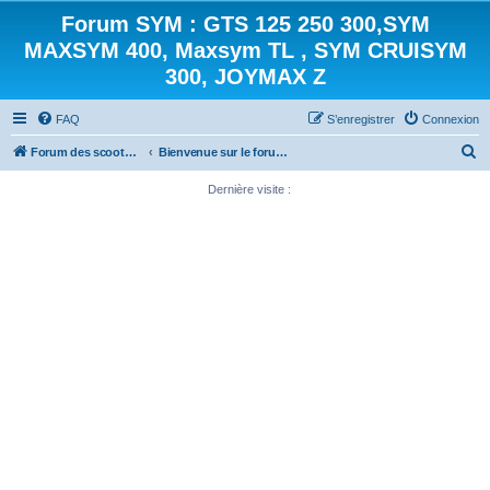
Forum SYM : GTS 125 250 300,SYM
MAXSYM 400, Maxsym TL , SYM CRUISYM
300, JOYMAX Z
FAQ
S’enregistrer
Connexion
R
Forum des scooters SYM - GTS -MAXSYM - CRUISYM - JOYMAX - Maxsym TL
Bienvenue sur le forum des scooters de la gamme SYM
e
Dernière visite :
c
h
e
r
c
h
e
r