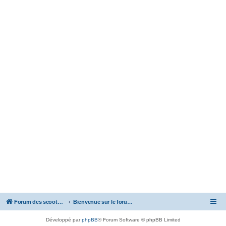
Forum des scooters SYM - GTS -MAXSYM - CRUISYM - JOYMAX - Maxsym TL
Bienvenue sur le forum des scooters de la gamme SYM
Développé par
phpBB
® Forum Software © phpBB Limited