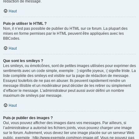
rédaction de message.
Haut
Puis-je utiliser le HTML ?
Non, il n’est pas possible de publier du HTML sur ce forum. La plupart des
mises en forme permises par le HTML peuvent être appliquées avec les
BBCodes.
Haut
Que sont les smileys ?
Les smileys, ou émoticônes, sont de petites images utilisées pour exprimer des
sentiments avec un code simple, exemple : :) signifie joyeux, :( signifie triste. La
liste complète des smileys est visible sur la page de rédaction de message.
Essayez toutefois de ne pas en abuser. Ils peuvent rapidement rendre un
message illisible et un modérateur peut décider de les retirer ou simplement
d’effacer le message. L’administrateur peut aussi avoir défini un nombre
maximum de smileys par message.
Haut
Puis-je publier des images ?
Oui, vous pouvez afficher des images dans vos messages. Par ailleurs, si
l’administrateur a autorisé les fichiers joints, vous pouvez charger une image
sur le forum. Autrement, vous devez lier une image placée sur un serveur Web
public, exemple : http://www.exemple.com/mon-image.gif. Vous ne pouvez pas