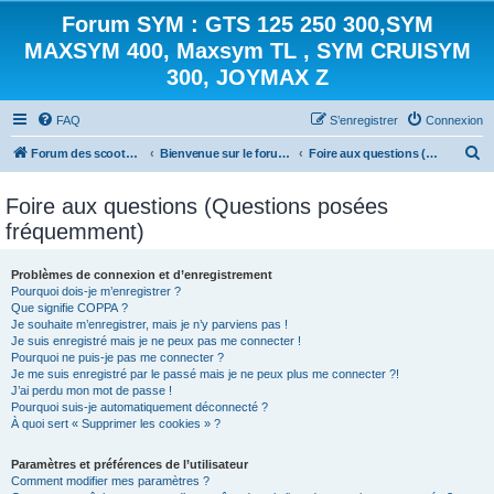
Forum SYM : GTS 125 250 300,SYM
MAXSYM 400, Maxsym TL , SYM CRUISYM
300, JOYMAX Z
FAQ
S’enregistrer
Connexion
R
Forum des scooters SYM - GTS -MAXSYM - CRUISYM - JOYMAX - Maxsym TL
Bienvenue sur le forum des scooters de la gamme SYM
Foire aux questions (Questions posées fréquemment)
e
Foire aux questions (Questions posées
c
fréquemment)
h
e
Problèmes de connexion et d’enregistrement
r
Pourquoi dois-je m’enregistrer ?
Que signifie COPPA ?
c
Je souhaite m’enregistrer, mais je n’y parviens pas !
h
Je suis enregistré mais je ne peux pas me connecter !
Pourquoi ne puis-je pas me connecter ?
e
Je me suis enregistré par le passé mais je ne peux plus me connecter ?!
J’ai perdu mon mot de passe !
r
Pourquoi suis-je automatiquement déconnecté ?
À quoi sert « Supprimer les cookies » ?
Paramètres et préférences de l’utilisateur
Comment modifier mes paramètres ?