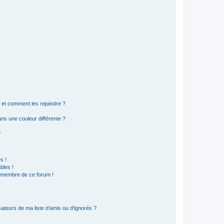
s et comment les rejoindre ?
s une couleur différente ?
?
s !
bles !
n membre de ce forum !
ateurs de ma liste d’amis ou d’ignorés ?