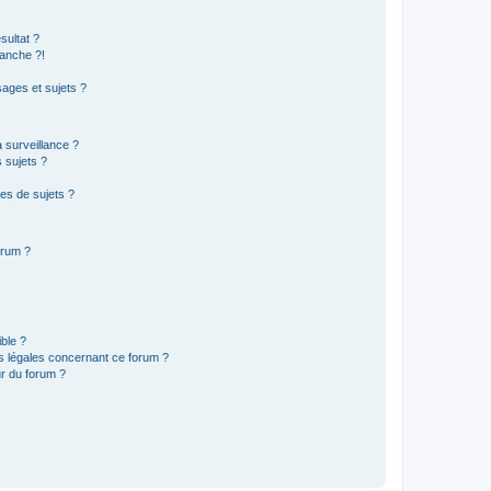
sultat ?
anche ?!
ages et sujets ?
a surveillance ?
 sujets ?
es de sujets ?
orum ?
ible ?
ns légales concernant ce forum ?
r du forum ?