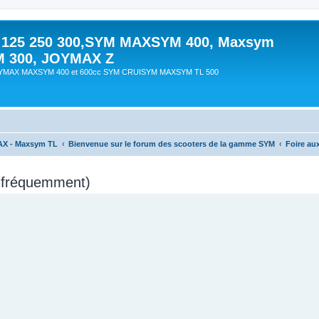
 125 250 300,SYM MAXSYM 400, Maxsym
M 300, JOYMAX Z
OYMAX MAXSYM 400 et 600cc SYM CRUISYM MAXSYM TL 500
AX - Maxsym TL
Bienvenue sur le forum des scooters de la gamme SYM
Foire au
s fréquemment)