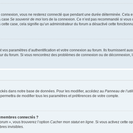
e connexion, vous ne resterez connecté que pendant une durée déterminée. Cela em
la case
Se souvenir de moi
lors de la connexion. Ce n’est pas recommandé si vous u
s cette case, cela signifie qu’un administrateur du forum a désactivé cette fonctionna
os paramètres d’authentification et votre connexion au forum. Ils fournissent aussi
teur du forum. Si vous rencontrez des problèmes de connexion ou de déconnexion, l
ockés dans notre base de données. Pour les modifier, accédez au
Panneau de l’util
 permettra de modifier tous les paramètres et préférences de votre compte.
s membres connectés ?
forum », vous trouverez l’option
Cacher mon statut en ligne
. Si vous activez cette o
es invisibles.