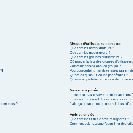
Niveaux d’utilisateurs et groupes
Que sont les administrateurs ?
Que sont les modérateurs ?
Que sont les groupes d’utilisateurs ?
Où trouver la liste des groupes d’utilisateur
Comment devenir chef de groupe ?
 ?!
Pourquoi certains membres apparaissent dan
Qu’est-ce qu’un « Groupe par défaut » ?
Qu’est-ce que le lien « L’équipe du forum » 
Messagerie privée
Je ne peux pas envoyer de messages privé
Je reçois sans arrêt des messages indésira
 connectés ?
J’ai reçu un spam ou un courriel abusif d’u
Amis et ignorés
Que sont mes listes d’amis et d’ignorés ?
?
Comment puis-je ajouter/supprimer des utilis