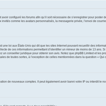
t avoir configuré les forums afin qu’il soit nécessaire de s’enregistrer pour poster
x invités comme les avatars personnalisés, la messagerie privée, l’envoi de courri
t une loi aux États-Unis qui dit que les sites Internet pouvant recueillir des infor
ollecte de ces informations permettant d’identifier un mineur de moins de 13 ans. S
tez un conseiller juridique pour obtenir son avis. Notez que phpBB Limited et les pr
gales de toutes sortes, à l’exception de celles mentionnées dans la question « Qui
réation de nouveaux comptes. Il peut également avoir banni votre IP ou interdit le no