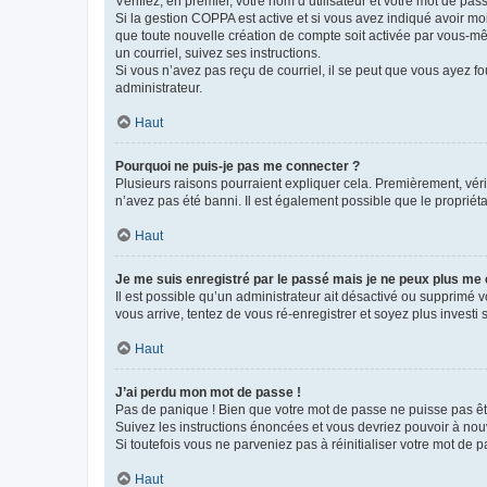
Vérifiez, en premier, votre nom d’utilisateur et votre mot de passe.
Si la gestion COPPA est active et si vous avez indiqué avoir mo
que toute nouvelle création de compte soit activée par vous-mê
un courriel, suivez ses instructions.
Si vous n’avez pas reçu de courriel, il se peut que vous ayez fou
administrateur.
Haut
Pourquoi ne puis-je pas me connecter ?
Plusieurs raisons pourraient expliquer cela. Premièrement, vérif
n’avez pas été banni. Il est également possible que le propriétair
Haut
Je me suis enregistré par le passé mais je ne peux plus me
Il est possible qu’un administrateur ait désactivé ou supprimé 
vous arrive, tentez de vous ré-enregistrer et soyez plus investi s
Haut
J’ai perdu mon mot de passe !
Pas de panique ! Bien que votre mot de passe ne puisse pas être
Suivez les instructions énoncées et vous devriez pouvoir à no
Si toutefois vous ne parveniez pas à réinitialiser votre mot de 
Haut