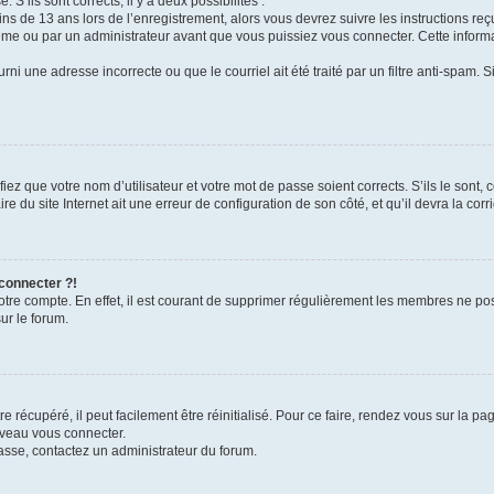
 S’ils sont corrects, il y a deux possibilités :
ins de 13 ans lors de l’enregistrement, alors vous devrez suivre les instructions r
me ou par un administrateur avant que vous puissiez vous connecter. Cette informat
rni une adresse incorrecte ou que le courriel ait été traité par un filtre anti-spam. S
iez que votre nom d’utilisateur et votre mot de passe soient corrects. S’ils le sont,
e du site Internet ait une erreur de configuration de son côté, et qu’il devra la corri
 connecter ?!
votre compte. En effet, il est courant de supprimer régulièrement les membres ne pos
ur le forum.
 récupéré, il peut facilement être réinitialisé. Pour ce faire, rendez vous sur la p
uveau vous connecter.
passe, contactez un administrateur du forum.