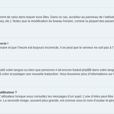
ifférent de celui dans lequel vous êtes. Dans ce cas, accédez au
panneau de l’utilisa
ney, etc.). Notez que la modification du fuseau horaire, comme la plupart des para
ecte !
aire et que l’heure est toujours incorrecte, il se peut que le serveur ne soit pas à
installé votre langue ou bien que personne n’ait encore traduit phpBB dans votre l
s à créer et partager une nouvelle traduction. Vous trouverez plus d’informations sur l
tilisateur ?
utilisateur lorsque vous consultez les messages d’un sujet. L’une d’elles peut êtr
rum. La seconde image, souvent plus grande, est connue sous le nom d’avatar et 