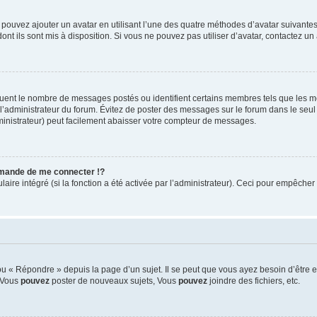
s pouvez ajouter un avatar en utilisant l’une des quatre méthodes d’avatar suivantes 
ont ils sont mis à disposition. Si vous ne pouvez pas utiliser d’avatar, contactez un
iquent le nombre de messages postés ou identifient certains membres tels que les 
ar l’administrateur du forum. Évitez de poster des messages sur le forum dans le seu
ministrateur) peut facilement abaisser votre compteur de messages.
mande de me connecter !?
re intégré (si la fonction a été activée par l’administrateur). Ceci pour empêcher l’u
 « Répondre » depuis la page d’un sujet. Il se peut que vous ayez besoin d’être e
: Vous
pouvez
poster de nouveaux sujets, Vous
pouvez
joindre des fichiers, etc.