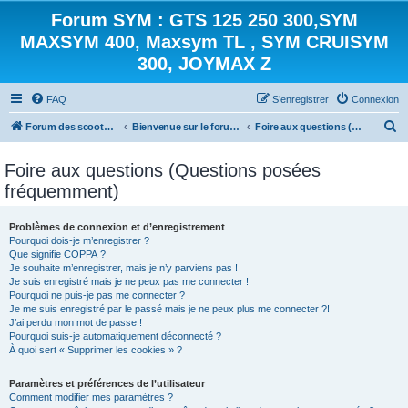
Forum SYM : GTS 125 250 300,SYM
MAXSYM 400, Maxsym TL , SYM CRUISYM
300, JOYMAX Z
FAQ
S’enregistrer
Connexion
R
Forum des scooters SYM - GTS -MAXSYM - CRUISYM - JOYMAX - Maxsym TL
Bienvenue sur le forum des scooters de la gamme SYM
Foire aux questions (Questions posées fréquemment)
e
Foire aux questions (Questions posées
c
fréquemment)
h
e
Problèmes de connexion et d’enregistrement
r
Pourquoi dois-je m’enregistrer ?
Que signifie COPPA ?
c
Je souhaite m’enregistrer, mais je n’y parviens pas !
h
Je suis enregistré mais je ne peux pas me connecter !
Pourquoi ne puis-je pas me connecter ?
e
Je me suis enregistré par le passé mais je ne peux plus me connecter ?!
J’ai perdu mon mot de passe !
r
Pourquoi suis-je automatiquement déconnecté ?
À quoi sert « Supprimer les cookies » ?
Paramètres et préférences de l’utilisateur
Comment modifier mes paramètres ?