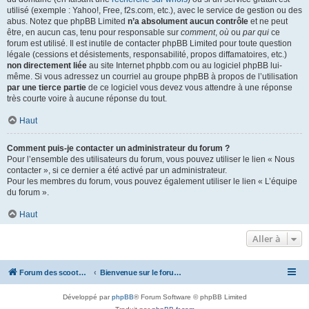
utilisé (exemple : Yahoo!, Free, f2s.com, etc.), avec le service de gestion ou des
abus. Notez que phpBB Limited
n’a absolument aucun contrôle
et ne peut
être, en aucun cas, tenu pour responsable sur
comment
,
où
ou
par qui
ce
forum est utilisé. Il est inutile de contacter phpBB Limited pour toute question
légale (cessions et désistements, responsabilité, propos diffamatoires, etc.)
non directement liée
au site Internet phpbb.com ou au logiciel phpBB lui-
même. Si vous adressez un courriel au groupe phpBB à propos de l’utilisation
par une tierce partie
de ce logiciel vous devez vous attendre à une réponse
très courte voire à aucune réponse du tout.
Haut
Comment puis-je contacter un administrateur du forum ?
Pour l’ensemble des utilisateurs du forum, vous pouvez utiliser le lien « Nous
contacter », si ce dernier a été activé par un administrateur.
Pour les membres du forum, vous pouvez également utiliser le lien « L’équipe
du forum ».
Haut
Aller à
Forum des scooters SYM - GTS -MAXSYM - CRUISYM - JOYMAX - Maxsym TL
Bienvenue sur le forum des scooters de la gamme SYM
Développé par
phpBB
® Forum Software © phpBB Limited