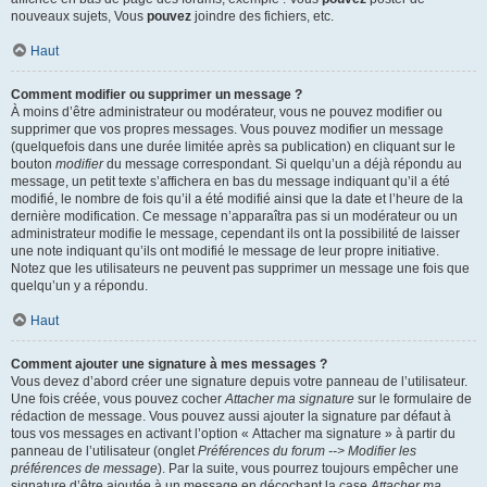
nouveaux sujets, Vous
pouvez
joindre des fichiers, etc.
Haut
Comment modifier ou supprimer un message ?
À moins d’être administrateur ou modérateur, vous ne pouvez modifier ou
supprimer que vos propres messages. Vous pouvez modifier un message
(quelquefois dans une durée limitée après sa publication) en cliquant sur le
bouton
modifier
du message correspondant. Si quelqu’un a déjà répondu au
message, un petit texte s’affichera en bas du message indiquant qu’il a été
modifié, le nombre de fois qu’il a été modifié ainsi que la date et l’heure de la
dernière modification. Ce message n’apparaîtra pas si un modérateur ou un
administrateur modifie le message, cependant ils ont la possibilité de laisser
une note indiquant qu’ils ont modifié le message de leur propre initiative.
Notez que les utilisateurs ne peuvent pas supprimer un message une fois que
quelqu’un y a répondu.
Haut
Comment ajouter une signature à mes messages ?
Vous devez d’abord créer une signature depuis votre panneau de l’utilisateur.
Une fois créée, vous pouvez cocher
Attacher ma signature
sur le formulaire de
rédaction de message. Vous pouvez aussi ajouter la signature par défaut à
tous vos messages en activant l’option « Attacher ma signature » à partir du
panneau de l’utilisateur (onglet
Préférences du forum --> Modifier les
préférences de message
). Par la suite, vous pourrez toujours empêcher une
signature d’être ajoutée à un message en décochant la case
Attacher ma