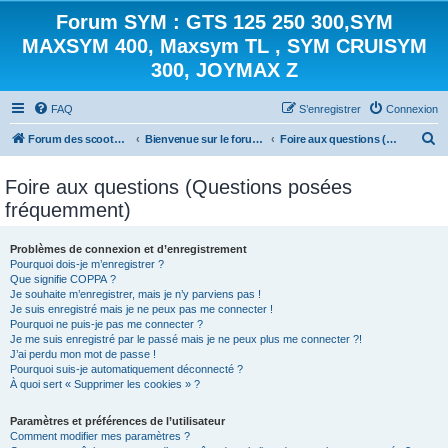
Forum SYM : GTS 125 250 300,SYM
MAXSYM 400, Maxsym TL , SYM CRUISYM
300, JOYMAX Z
FAQ
S’enregistrer
Connexion
R
Forum des scooters SYM - GTS -MAXSYM - CRUISYM - JOYMAX - Maxsym TL
Bienvenue sur le forum des scooters de la gamme SYM
Foire aux questions (Questions posées fréquemment)
e
Foire aux questions (Questions posées
c
fréquemment)
h
e
Problèmes de connexion et d’enregistrement
r
Pourquoi dois-je m’enregistrer ?
Que signifie COPPA ?
c
Je souhaite m’enregistrer, mais je n’y parviens pas !
h
Je suis enregistré mais je ne peux pas me connecter !
Pourquoi ne puis-je pas me connecter ?
e
Je me suis enregistré par le passé mais je ne peux plus me connecter ?!
J’ai perdu mon mot de passe !
r
Pourquoi suis-je automatiquement déconnecté ?
À quoi sert « Supprimer les cookies » ?
Paramètres et préférences de l’utilisateur
Comment modifier mes paramètres ?