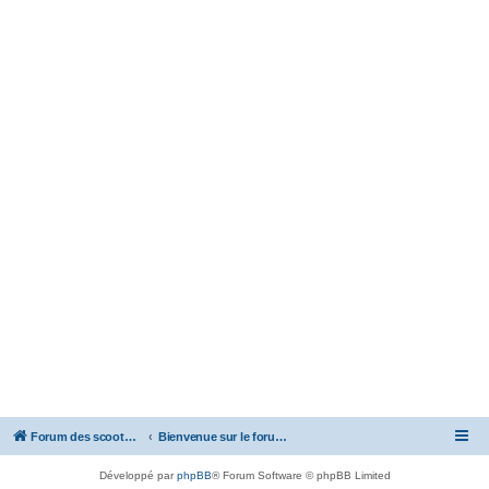
Forum des scooters SYM - GTS -MAXSYM - CRUISYM - JOYMAX - Maxsym TL
Bienvenue sur le forum des scooters de la gamme SYM
Développé par
phpBB
® Forum Software © phpBB Limited