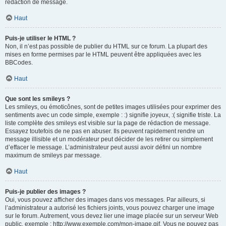
rédaction de message.
Haut
Puis-je utiliser le HTML ?
Non, il n’est pas possible de publier du HTML sur ce forum. La plupart des
mises en forme permises par le HTML peuvent être appliquées avec les
BBCodes.
Haut
Que sont les smileys ?
Les smileys, ou émoticônes, sont de petites images utilisées pour exprimer des
sentiments avec un code simple, exemple : :) signifie joyeux, :( signifie triste. La
liste complète des smileys est visible sur la page de rédaction de message.
Essayez toutefois de ne pas en abuser. Ils peuvent rapidement rendre un
message illisible et un modérateur peut décider de les retirer ou simplement
d’effacer le message. L’administrateur peut aussi avoir défini un nombre
maximum de smileys par message.
Haut
Puis-je publier des images ?
Oui, vous pouvez afficher des images dans vos messages. Par ailleurs, si
l’administrateur a autorisé les fichiers joints, vous pouvez charger une image
sur le forum. Autrement, vous devez lier une image placée sur un serveur Web
public, exemple : http://www.exemple.com/mon-image.gif. Vous ne pouvez pas