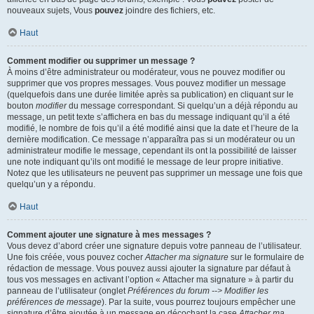
nouveaux sujets, Vous
pouvez
joindre des fichiers, etc.
Haut
Comment modifier ou supprimer un message ?
À moins d’être administrateur ou modérateur, vous ne pouvez modifier ou
supprimer que vos propres messages. Vous pouvez modifier un message
(quelquefois dans une durée limitée après sa publication) en cliquant sur le
bouton
modifier
du message correspondant. Si quelqu’un a déjà répondu au
message, un petit texte s’affichera en bas du message indiquant qu’il a été
modifié, le nombre de fois qu’il a été modifié ainsi que la date et l’heure de la
dernière modification. Ce message n’apparaîtra pas si un modérateur ou un
administrateur modifie le message, cependant ils ont la possibilité de laisser
une note indiquant qu’ils ont modifié le message de leur propre initiative.
Notez que les utilisateurs ne peuvent pas supprimer un message une fois que
quelqu’un y a répondu.
Haut
Comment ajouter une signature à mes messages ?
Vous devez d’abord créer une signature depuis votre panneau de l’utilisateur.
Une fois créée, vous pouvez cocher
Attacher ma signature
sur le formulaire de
rédaction de message. Vous pouvez aussi ajouter la signature par défaut à
tous vos messages en activant l’option « Attacher ma signature » à partir du
panneau de l’utilisateur (onglet
Préférences du forum --> Modifier les
préférences de message
). Par la suite, vous pourrez toujours empêcher une
signature d’être ajoutée à un message en décochant la case
Attacher ma