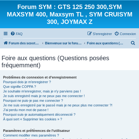
Forum SYM : GTS 125 250 300,SYM
MAXSYM 400, Maxsym TL , SYM CRUISYM
300, JOYMAX Z
FAQ
S’enregistrer
Connexion
R
Forum des scooters SYM - GTS -MAXSYM - CRUISYM - JOYMAX - Maxsym TL
Bienvenue sur le forum des scooters de la gamme SYM
Foire aux questions (Questions posées fréquemment)
e
Foire aux questions (Questions posées
c
fréquemment)
h
e
Problèmes de connexion et d’enregistrement
r
Pourquoi dois-je m’enregistrer ?
Que signifie COPPA ?
c
Je souhaite m’enregistrer, mais je n’y parviens pas !
h
Je suis enregistré mais je ne peux pas me connecter !
Pourquoi ne puis-je pas me connecter ?
e
Je me suis enregistré par le passé mais je ne peux plus me connecter ?!
J’ai perdu mon mot de passe !
r
Pourquoi suis-je automatiquement déconnecté ?
À quoi sert « Supprimer les cookies » ?
Paramètres et préférences de l’utilisateur
Comment modifier mes paramètres ?