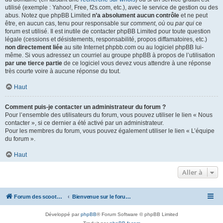
utilisé (exemple : Yahoo!, Free, f2s.com, etc.), avec le service de gestion ou des
abus. Notez que phpBB Limited
n’a absolument aucun contrôle
et ne peut
être, en aucun cas, tenu pour responsable sur
comment
,
où
ou
par qui
ce
forum est utilisé. Il est inutile de contacter phpBB Limited pour toute question
légale (cessions et désistements, responsabilité, propos diffamatoires, etc.)
non directement liée
au site Internet phpbb.com ou au logiciel phpBB lui-
même. Si vous adressez un courriel au groupe phpBB à propos de l’utilisation
par une tierce partie
de ce logiciel vous devez vous attendre à une réponse
très courte voire à aucune réponse du tout.
Haut
Comment puis-je contacter un administrateur du forum ?
Pour l’ensemble des utilisateurs du forum, vous pouvez utiliser le lien « Nous
contacter », si ce dernier a été activé par un administrateur.
Pour les membres du forum, vous pouvez également utiliser le lien « L’équipe
du forum ».
Haut
Aller à
Forum des scooters SYM - GTS -MAXSYM - CRUISYM - JOYMAX - Maxsym TL
Bienvenue sur le forum des scooters de la gamme SYM
Développé par
phpBB
® Forum Software © phpBB Limited