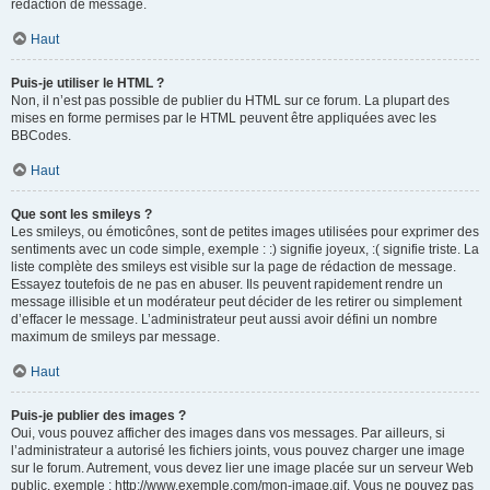
rédaction de message.
Haut
Puis-je utiliser le HTML ?
Non, il n’est pas possible de publier du HTML sur ce forum. La plupart des
mises en forme permises par le HTML peuvent être appliquées avec les
BBCodes.
Haut
Que sont les smileys ?
Les smileys, ou émoticônes, sont de petites images utilisées pour exprimer des
sentiments avec un code simple, exemple : :) signifie joyeux, :( signifie triste. La
liste complète des smileys est visible sur la page de rédaction de message.
Essayez toutefois de ne pas en abuser. Ils peuvent rapidement rendre un
message illisible et un modérateur peut décider de les retirer ou simplement
d’effacer le message. L’administrateur peut aussi avoir défini un nombre
maximum de smileys par message.
Haut
Puis-je publier des images ?
Oui, vous pouvez afficher des images dans vos messages. Par ailleurs, si
l’administrateur a autorisé les fichiers joints, vous pouvez charger une image
sur le forum. Autrement, vous devez lier une image placée sur un serveur Web
public, exemple : http://www.exemple.com/mon-image.gif. Vous ne pouvez pas