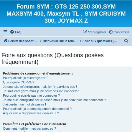
Forum SYM : GTS 125 250 300,SYM
MAXSYM 400, Maxsym TL , SYM CRUISYM
300, JOYMAX Z
FAQ
S’enregistrer
Connexion
R
Forum des scooters SYM - GTS -MAXSYM - CRUISYM - JOYMAX - Maxsym TL
Bienvenue sur le forum des scooters de la gamme SYM
Foire aux questions (Questions posées fréquemment)
e
Foire aux questions (Questions posées
c
fréquemment)
h
e
Problèmes de connexion et d’enregistrement
r
Pourquoi dois-je m’enregistrer ?
Que signifie COPPA ?
c
Je souhaite m’enregistrer, mais je n’y parviens pas !
h
Je suis enregistré mais je ne peux pas me connecter !
Pourquoi ne puis-je pas me connecter ?
e
Je me suis enregistré par le passé mais je ne peux plus me connecter ?!
J’ai perdu mon mot de passe !
r
Pourquoi suis-je automatiquement déconnecté ?
À quoi sert « Supprimer les cookies » ?
Paramètres et préférences de l’utilisateur
Comment modifier mes paramètres ?