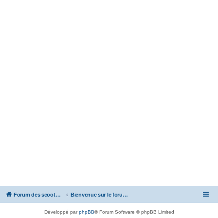
Forum des scooters SYM - GTS -MAXSYM - CRUISYM - JOYMAX - Maxsym TL
Bienvenue sur le forum des scooters de la gamme SYM
Développé par
phpBB
® Forum Software © phpBB Limited