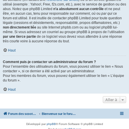
utilisé (exemple : Yahoo!, Free, f2s.com, etc.), avec le service de gestion ou des
abus. Notez que phpBB Limited
n’a absolument aucun contrôle
et ne peut
être, en aucun cas, tenu pour responsable sur
comment
,
où
ou
par qui
ce
forum est utilisé. Il est inutile de contacter phpBB Limited pour toute question
légale (cessions et désistements, responsabilité, propos diffamatoires, etc.)
non directement liée
au site Internet phpbb.com ou au logiciel phpBB lui-
même. Si vous adressez un courriel au groupe phpBB à propos de l’utilisation
par une tierce partie
de ce logiciel vous devez vous attendre à une réponse
très courte voire à aucune réponse du tout.
Haut
Comment puis-je contacter un administrateur du forum ?
Pour l’ensemble des utilisateurs du forum, vous pouvez utiliser le lien « Nous
contacter », si ce dernier a été activé par un administrateur.
Pour les membres du forum, vous pouvez également utiliser le lien « L’équipe
du forum ».
Haut
Aller à
Forum des scooters SYM - GTS -MAXSYM - CRUISYM - JOYMAX - Maxsym TL
Bienvenue sur le forum des scooters de la gamme SYM
Développé par
phpBB
® Forum Software © phpBB Limited