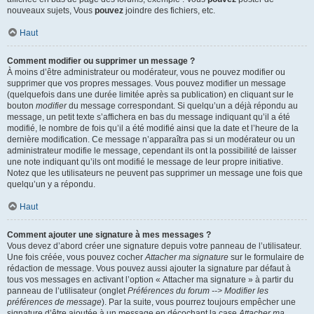
nouveaux sujets, Vous
pouvez
joindre des fichiers, etc.
Haut
Comment modifier ou supprimer un message ?
À moins d’être administrateur ou modérateur, vous ne pouvez modifier ou
supprimer que vos propres messages. Vous pouvez modifier un message
(quelquefois dans une durée limitée après sa publication) en cliquant sur le
bouton
modifier
du message correspondant. Si quelqu’un a déjà répondu au
message, un petit texte s’affichera en bas du message indiquant qu’il a été
modifié, le nombre de fois qu’il a été modifié ainsi que la date et l’heure de la
dernière modification. Ce message n’apparaîtra pas si un modérateur ou un
administrateur modifie le message, cependant ils ont la possibilité de laisser
une note indiquant qu’ils ont modifié le message de leur propre initiative.
Notez que les utilisateurs ne peuvent pas supprimer un message une fois que
quelqu’un y a répondu.
Haut
Comment ajouter une signature à mes messages ?
Vous devez d’abord créer une signature depuis votre panneau de l’utilisateur.
Une fois créée, vous pouvez cocher
Attacher ma signature
sur le formulaire de
rédaction de message. Vous pouvez aussi ajouter la signature par défaut à
tous vos messages en activant l’option « Attacher ma signature » à partir du
panneau de l’utilisateur (onglet
Préférences du forum --> Modifier les
préférences de message
). Par la suite, vous pourrez toujours empêcher une
signature d’être ajoutée à un message en décochant la case
Attacher ma