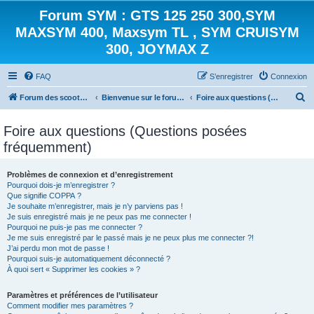
Forum SYM : GTS 125 250 300,SYM
MAXSYM 400, Maxsym TL , SYM CRUISYM
300, JOYMAX Z
FAQ
S’enregistrer
Connexion
R
Forum des scooters SYM - GTS -MAXSYM - CRUISYM - JOYMAX - Maxsym TL
Bienvenue sur le forum des scooters de la gamme SYM
Foire aux questions (Questions posées fréquemment)
e
Foire aux questions (Questions posées
c
fréquemment)
h
e
Problèmes de connexion et d’enregistrement
r
Pourquoi dois-je m’enregistrer ?
Que signifie COPPA ?
c
Je souhaite m’enregistrer, mais je n’y parviens pas !
h
Je suis enregistré mais je ne peux pas me connecter !
Pourquoi ne puis-je pas me connecter ?
e
Je me suis enregistré par le passé mais je ne peux plus me connecter ?!
J’ai perdu mon mot de passe !
r
Pourquoi suis-je automatiquement déconnecté ?
À quoi sert « Supprimer les cookies » ?
Paramètres et préférences de l’utilisateur
Comment modifier mes paramètres ?