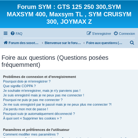
Forum SYM : GTS 125 250 300,SYM
MAXSYM 400, Maxsym TL , SYM CRUISYM
300, JOYMAX Z
FAQ
S’enregistrer
Connexion
R
Forum des scooters SYM - GTS -MAXSYM - CRUISYM - JOYMAX - Maxsym TL
Bienvenue sur le forum des scooters de la gamme SYM
Foire aux questions (Questions posées fréquemment)
e
Foire aux questions (Questions posées
c
fréquemment)
h
e
Problèmes de connexion et d’enregistrement
r
Pourquoi dois-je m’enregistrer ?
Que signifie COPPA ?
c
Je souhaite m’enregistrer, mais je n’y parviens pas !
h
Je suis enregistré mais je ne peux pas me connecter !
Pourquoi ne puis-je pas me connecter ?
e
Je me suis enregistré par le passé mais je ne peux plus me connecter ?!
J’ai perdu mon mot de passe !
r
Pourquoi suis-je automatiquement déconnecté ?
À quoi sert « Supprimer les cookies » ?
Paramètres et préférences de l’utilisateur
Comment modifier mes paramètres ?