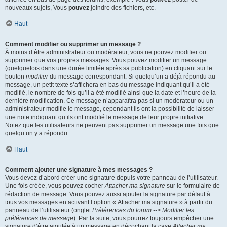
nouveaux sujets, Vous
pouvez
joindre des fichiers, etc.
Haut
Comment modifier ou supprimer un message ?
À moins d’être administrateur ou modérateur, vous ne pouvez modifier ou
supprimer que vos propres messages. Vous pouvez modifier un message
(quelquefois dans une durée limitée après sa publication) en cliquant sur le
bouton
modifier
du message correspondant. Si quelqu’un a déjà répondu au
message, un petit texte s’affichera en bas du message indiquant qu’il a été
modifié, le nombre de fois qu’il a été modifié ainsi que la date et l’heure de la
dernière modification. Ce message n’apparaîtra pas si un modérateur ou un
administrateur modifie le message, cependant ils ont la possibilité de laisser
une note indiquant qu’ils ont modifié le message de leur propre initiative.
Notez que les utilisateurs ne peuvent pas supprimer un message une fois que
quelqu’un y a répondu.
Haut
Comment ajouter une signature à mes messages ?
Vous devez d’abord créer une signature depuis votre panneau de l’utilisateur.
Une fois créée, vous pouvez cocher
Attacher ma signature
sur le formulaire de
rédaction de message. Vous pouvez aussi ajouter la signature par défaut à
tous vos messages en activant l’option « Attacher ma signature » à partir du
panneau de l’utilisateur (onglet
Préférences du forum --> Modifier les
préférences de message
). Par la suite, vous pourrez toujours empêcher une
signature d’être ajoutée à un message en décochant la case
Attacher ma