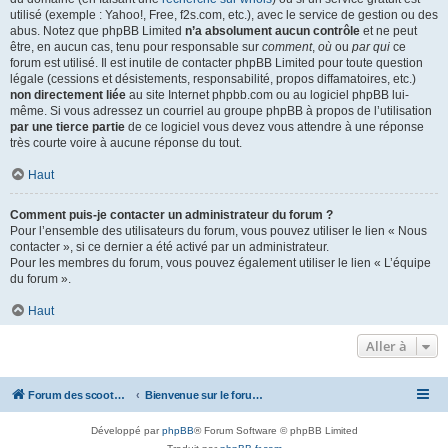
utilisé (exemple : Yahoo!, Free, f2s.com, etc.), avec le service de gestion ou des
abus. Notez que phpBB Limited
n’a absolument aucun contrôle
et ne peut
être, en aucun cas, tenu pour responsable sur
comment
,
où
ou
par qui
ce
forum est utilisé. Il est inutile de contacter phpBB Limited pour toute question
légale (cessions et désistements, responsabilité, propos diffamatoires, etc.)
non directement liée
au site Internet phpbb.com ou au logiciel phpBB lui-
même. Si vous adressez un courriel au groupe phpBB à propos de l’utilisation
par une tierce partie
de ce logiciel vous devez vous attendre à une réponse
très courte voire à aucune réponse du tout.
Haut
Comment puis-je contacter un administrateur du forum ?
Pour l’ensemble des utilisateurs du forum, vous pouvez utiliser le lien « Nous
contacter », si ce dernier a été activé par un administrateur.
Pour les membres du forum, vous pouvez également utiliser le lien « L’équipe
du forum ».
Haut
Aller à
Forum des scooters SYM - GTS -MAXSYM - CRUISYM - JOYMAX - Maxsym TL
Bienvenue sur le forum des scooters de la gamme SYM
Développé par
phpBB
® Forum Software © phpBB Limited