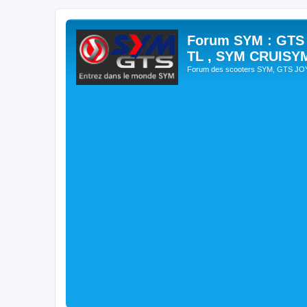
Forum SYM : GTS
TL , SYM CRUISY
Forum des scooters SYM, GTS J