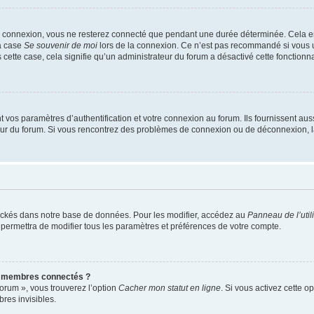
e connexion, vous ne resterez connecté que pendant une durée déterminée. Cela em
la case
Se souvenir de moi
lors de la connexion. Ce n’est pas recommandé si vous u
s cette case, cela signifie qu’un administrateur du forum a désactivé cette fonctionna
os paramètres d’authentification et votre connexion au forum. Ils fournissent aussi
teur du forum. Si vous rencontrez des problèmes de connexion ou de déconnexion, l
ockés dans notre base de données. Pour les modifier, accédez au
Panneau de l’util
 permettra de modifier tous les paramètres et préférences de votre compte.
s membres connectés ?
forum », vous trouverez l’option
Cacher mon statut en ligne
. Si vous activez cette o
es invisibles.