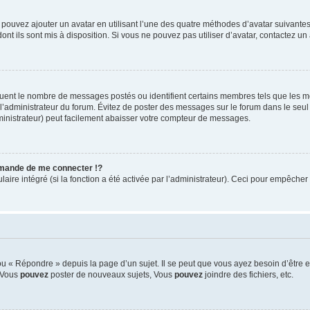
s pouvez ajouter un avatar en utilisant l’une des quatre méthodes d’avatar suivantes 
ont ils sont mis à disposition. Si vous ne pouvez pas utiliser d’avatar, contactez un
iquent le nombre de messages postés ou identifient certains membres tels que les 
ar l’administrateur du forum. Évitez de poster des messages sur le forum dans le seu
ministrateur) peut facilement abaisser votre compteur de messages.
mande de me connecter !?
re intégré (si la fonction a été activée par l’administrateur). Ceci pour empêcher l’u
 « Répondre » depuis la page d’un sujet. Il se peut que vous ayez besoin d’être e
: Vous
pouvez
poster de nouveaux sujets, Vous
pouvez
joindre des fichiers, etc.