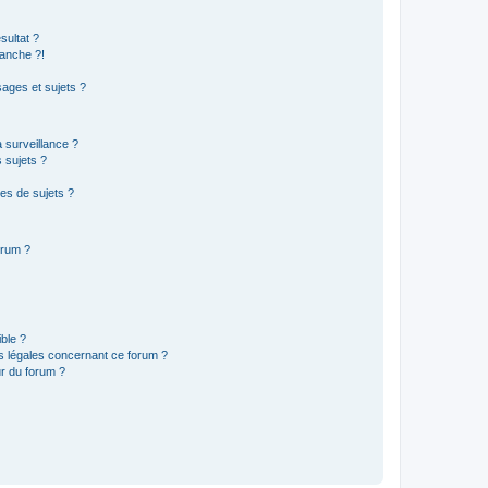
sultat ?
anche ?!
ages et sujets ?
a surveillance ?
 sujets ?
es de sujets ?
orum ?
ible ?
ns légales concernant ce forum ?
r du forum ?