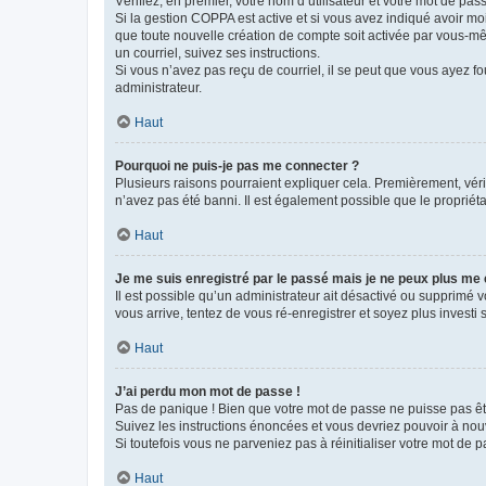
Vérifiez, en premier, votre nom d’utilisateur et votre mot de passe.
Si la gestion COPPA est active et si vous avez indiqué avoir mo
que toute nouvelle création de compte soit activée par vous-mê
un courriel, suivez ses instructions.
Si vous n’avez pas reçu de courriel, il se peut que vous ayez fou
administrateur.
Haut
Pourquoi ne puis-je pas me connecter ?
Plusieurs raisons pourraient expliquer cela. Premièrement, vérif
n’avez pas été banni. Il est également possible que le propriétair
Haut
Je me suis enregistré par le passé mais je ne peux plus me
Il est possible qu’un administrateur ait désactivé ou supprimé 
vous arrive, tentez de vous ré-enregistrer et soyez plus investi s
Haut
J’ai perdu mon mot de passe !
Pas de panique ! Bien que votre mot de passe ne puisse pas être
Suivez les instructions énoncées et vous devriez pouvoir à no
Si toutefois vous ne parveniez pas à réinitialiser votre mot de 
Haut