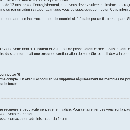
 S’ils sont corrects, il y a deux possibilités :
ins de 13 ans lors de l’enregistrement, alors vous devrez suivre les instructions r
me ou par un administrateur avant que vous puissiez vous connecter. Cette informat
rni une adresse incorrecte ou que le courriel ait été traité par un filtre anti-spam. S
iez que votre nom d’utilisateur et votre mot de passe soient corrects. S’ils le sont,
e du site Internet ait une erreur de configuration de son côté, et qu’il devra la corri
 connecter ?!
votre compte. En effet, il est courant de supprimer régulièrement les membres ne pos
ur le forum.
 récupéré, il peut facilement être réinitialisé. Pour ce faire, rendez vous sur la p
uveau vous connecter.
passe, contactez un administrateur du forum.