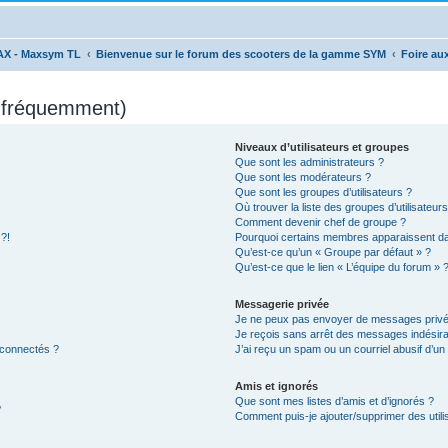
AX - Maxsym TL
Bienvenue sur le forum des scooters de la gamme SYM
Foire au
s fréquemment)
Niveaux d’utilisateurs et groupes
Que sont les administrateurs ?
Que sont les modérateurs ?
Que sont les groupes d’utilisateurs ?
Où trouver la liste des groupes d’utilisateur
Comment devenir chef de groupe ?
 ?!
Pourquoi certains membres apparaissent dan
Qu’est-ce qu’un « Groupe par défaut » ?
Qu’est-ce que le lien « L’équipe du forum » 
Messagerie privée
Je ne peux pas envoyer de messages privé
Je reçois sans arrêt des messages indésira
 connectés ?
J’ai reçu un spam ou un courriel abusif d’u
Amis et ignorés
Que sont mes listes d’amis et d’ignorés ?
?
Comment puis-je ajouter/supprimer des utilis