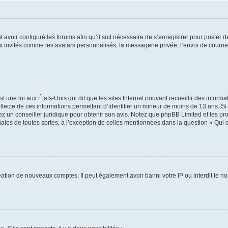
t avoir configuré les forums afin qu’il soit nécessaire de s’enregistrer pour poster
x invités comme les avatars personnalisés, la messagerie privée, l’envoi de courri
t une loi aux États-Unis qui dit que les sites Internet pouvant recueillir des infor
ollecte de ces informations permettant d’identifier un mineur de moins de 13 ans. S
tez un conseiller juridique pour obtenir son avis. Notez que phpBB Limited et les pr
gales de toutes sortes, à l’exception de celles mentionnées dans la question « Qui
réation de nouveaux comptes. Il peut également avoir banni votre IP ou interdit le no