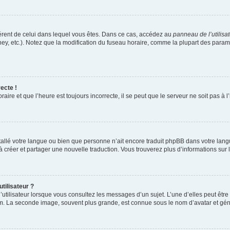
ifférent de celui dans lequel vous êtes. Dans ce cas, accédez au
panneau de l’utilisa
ney, etc.). Notez que la modification du fuseau horaire, comme la plupart des para
ecte !
aire et que l’heure est toujours incorrecte, il se peut que le serveur ne soit pas à
installé votre langue ou bien que personne n’ait encore traduit phpBB dans votre l
s à créer et partager une nouvelle traduction. Vous trouverez plus d’informations sur l
tilisateur ?
utilisateur lorsque vous consultez les messages d’un sujet. L’une d’elles peut êtr
rum. La seconde image, souvent plus grande, est connue sous le nom d’avatar et 