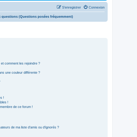
S’enregistrer
Connexion
x questions (Questions posées fréquemment)
s et comment les rejoindre ?
s une couleur différente ?
?
s !
bles !
n membre de ce forum !
ateurs de ma liste d’amis ou d’ignorés ?