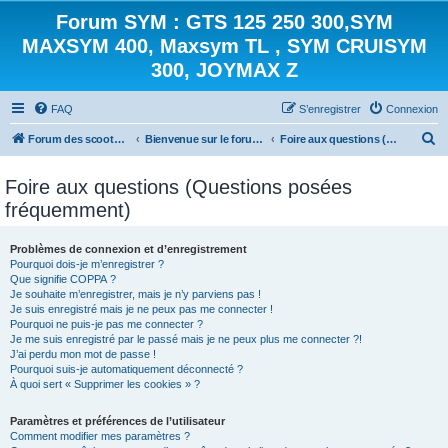
Forum SYM : GTS 125 250 300,SYM
MAXSYM 400, Maxsym TL , SYM CRUISYM
300, JOYMAX Z
FAQ
S’enregistrer
Connexion
R
Forum des scooters SYM - GTS -MAXSYM - CRUISYM - JOYMAX - Maxsym TL
Bienvenue sur le forum des scooters de la gamme SYM
Foire aux questions (Questions posées fréquemment)
e
Foire aux questions (Questions posées
c
fréquemment)
h
e
Problèmes de connexion et d’enregistrement
r
Pourquoi dois-je m’enregistrer ?
Que signifie COPPA ?
c
Je souhaite m’enregistrer, mais je n’y parviens pas !
h
Je suis enregistré mais je ne peux pas me connecter !
Pourquoi ne puis-je pas me connecter ?
e
Je me suis enregistré par le passé mais je ne peux plus me connecter ?!
J’ai perdu mon mot de passe !
r
Pourquoi suis-je automatiquement déconnecté ?
À quoi sert « Supprimer les cookies » ?
Paramètres et préférences de l’utilisateur
Comment modifier mes paramètres ?