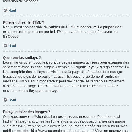
rédaction de message.
Haut
Puis-je utiliser le HTML ?
Non, il n’est pas possible de publier du HTML sur ce forum. La plupart des
mises en forme permises par le HTML peuvent être appliquées avec les
BBCodes.
Haut
Que sont les smileys ?
Les smileys, ou émoticônes, sont de petites images utilisées pour exprimer des
sentiments avec un code simple, exemple : :) signifie joyeux, :( signifie triste. La
liste complète des smileys est visible sur la page de rédaction de message.
Essayez toutefois de ne pas en abuser. Ils peuvent rapidement rendre un
message illisible et un modérateur peut décider de les retirer ou simplement
d’effacer le message. L’administrateur peut aussi avoir défini un nombre
maximum de smileys par message.
Haut
Puis-je publier des images ?
Oui, vous pouvez afficher des images dans vos messages. Par ailleurs, si
l’administrateur a autorisé les fichiers joints, vous pouvez charger une image
sur le forum. Autrement, vous devez lier une image placée sur un serveur Web
public, exemple : http://www.exemple.com/mon-image.gif. Vous ne pouvez pas