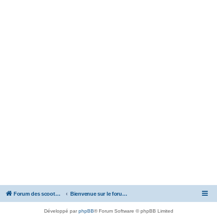
Forum des scooters SYM - GTS -MAXSYM - CRUISYM - JOYMAX - Maxsym TL
Bienvenue sur le forum des scooters de la gamme SYM
Développé par
phpBB
® Forum Software © phpBB Limited