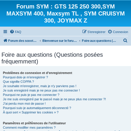
Forum SYM : GTS 125 250 300,SYM
MAXSYM 400, Maxsym TL , SYM CRUISYM
300, JOYMAX Z
FAQ
S’enregistrer
Connexion
R
Forum des scooters SYM - GTS -MAXSYM - CRUISYM - JOYMAX - Maxsym TL
Bienvenue sur le forum des scooters de la gamme SYM
Foire aux questions (Questions posées fréquemment)
e
Foire aux questions (Questions posées
c
fréquemment)
h
e
Problèmes de connexion et d’enregistrement
r
Pourquoi dois-je m’enregistrer ?
Que signifie COPPA ?
c
Je souhaite m’enregistrer, mais je n’y parviens pas !
h
Je suis enregistré mais je ne peux pas me connecter !
Pourquoi ne puis-je pas me connecter ?
e
Je me suis enregistré par le passé mais je ne peux plus me connecter ?!
J’ai perdu mon mot de passe !
r
Pourquoi suis-je automatiquement déconnecté ?
À quoi sert « Supprimer les cookies » ?
Paramètres et préférences de l’utilisateur
Comment modifier mes paramètres ?