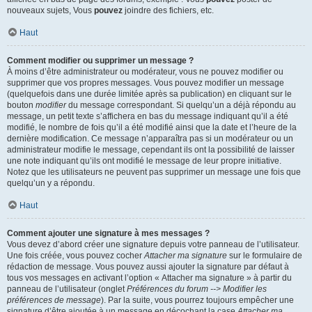
nouveaux sujets, Vous
pouvez
joindre des fichiers, etc.
Haut
Comment modifier ou supprimer un message ?
À moins d’être administrateur ou modérateur, vous ne pouvez modifier ou
supprimer que vos propres messages. Vous pouvez modifier un message
(quelquefois dans une durée limitée après sa publication) en cliquant sur le
bouton
modifier
du message correspondant. Si quelqu’un a déjà répondu au
message, un petit texte s’affichera en bas du message indiquant qu’il a été
modifié, le nombre de fois qu’il a été modifié ainsi que la date et l’heure de la
dernière modification. Ce message n’apparaîtra pas si un modérateur ou un
administrateur modifie le message, cependant ils ont la possibilité de laisser
une note indiquant qu’ils ont modifié le message de leur propre initiative.
Notez que les utilisateurs ne peuvent pas supprimer un message une fois que
quelqu’un y a répondu.
Haut
Comment ajouter une signature à mes messages ?
Vous devez d’abord créer une signature depuis votre panneau de l’utilisateur.
Une fois créée, vous pouvez cocher
Attacher ma signature
sur le formulaire de
rédaction de message. Vous pouvez aussi ajouter la signature par défaut à
tous vos messages en activant l’option « Attacher ma signature » à partir du
panneau de l’utilisateur (onglet
Préférences du forum --> Modifier les
préférences de message
). Par la suite, vous pourrez toujours empêcher une
signature d’être ajoutée à un message en décochant la case
Attacher ma