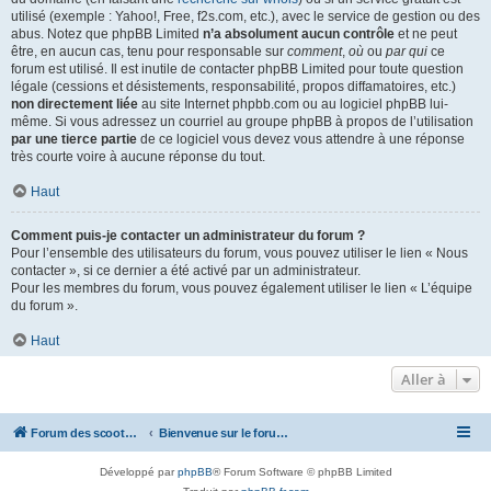
utilisé (exemple : Yahoo!, Free, f2s.com, etc.), avec le service de gestion ou des
abus. Notez que phpBB Limited
n’a absolument aucun contrôle
et ne peut
être, en aucun cas, tenu pour responsable sur
comment
,
où
ou
par qui
ce
forum est utilisé. Il est inutile de contacter phpBB Limited pour toute question
légale (cessions et désistements, responsabilité, propos diffamatoires, etc.)
non directement liée
au site Internet phpbb.com ou au logiciel phpBB lui-
même. Si vous adressez un courriel au groupe phpBB à propos de l’utilisation
par une tierce partie
de ce logiciel vous devez vous attendre à une réponse
très courte voire à aucune réponse du tout.
Haut
Comment puis-je contacter un administrateur du forum ?
Pour l’ensemble des utilisateurs du forum, vous pouvez utiliser le lien « Nous
contacter », si ce dernier a été activé par un administrateur.
Pour les membres du forum, vous pouvez également utiliser le lien « L’équipe
du forum ».
Haut
Aller à
Forum des scooters SYM - GTS -MAXSYM - CRUISYM - JOYMAX - Maxsym TL
Bienvenue sur le forum des scooters de la gamme SYM
Développé par
phpBB
® Forum Software © phpBB Limited