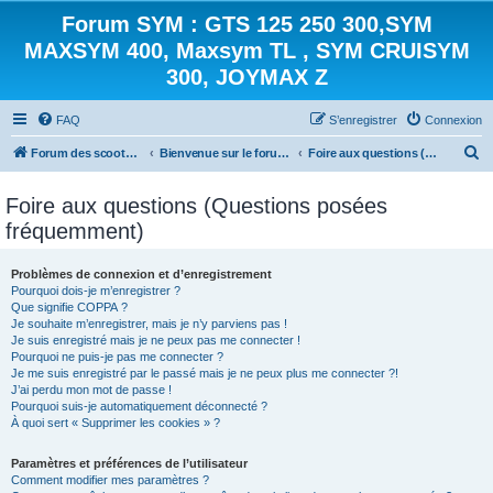
Forum SYM : GTS 125 250 300,SYM
MAXSYM 400, Maxsym TL , SYM CRUISYM
300, JOYMAX Z
FAQ
S’enregistrer
Connexion
R
Forum des scooters SYM - GTS -MAXSYM - CRUISYM - JOYMAX - Maxsym TL
Bienvenue sur le forum des scooters de la gamme SYM
Foire aux questions (Questions posées fréquemment)
e
Foire aux questions (Questions posées
c
fréquemment)
h
e
Problèmes de connexion et d’enregistrement
r
Pourquoi dois-je m’enregistrer ?
Que signifie COPPA ?
c
Je souhaite m’enregistrer, mais je n’y parviens pas !
h
Je suis enregistré mais je ne peux pas me connecter !
Pourquoi ne puis-je pas me connecter ?
e
Je me suis enregistré par le passé mais je ne peux plus me connecter ?!
J’ai perdu mon mot de passe !
r
Pourquoi suis-je automatiquement déconnecté ?
À quoi sert « Supprimer les cookies » ?
Paramètres et préférences de l’utilisateur
Comment modifier mes paramètres ?