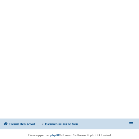
Forum des scooters SYM - GTS -MAXSYM - CRUISYM - JOYMAX - Maxsym TL
Bienvenue sur le forum des scooters de la gamme SYM
Développé par
phpBB
® Forum Software © phpBB Limited