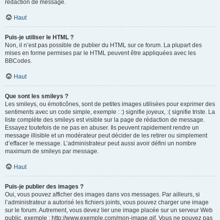
rédaction de message.
Haut
Puis-je utiliser le HTML ?
Non, il n’est pas possible de publier du HTML sur ce forum. La plupart des
mises en forme permises par le HTML peuvent être appliquées avec les
BBCodes.
Haut
Que sont les smileys ?
Les smileys, ou émoticônes, sont de petites images utilisées pour exprimer des
sentiments avec un code simple, exemple : :) signifie joyeux, :( signifie triste. La
liste complète des smileys est visible sur la page de rédaction de message.
Essayez toutefois de ne pas en abuser. Ils peuvent rapidement rendre un
message illisible et un modérateur peut décider de les retirer ou simplement
d’effacer le message. L’administrateur peut aussi avoir défini un nombre
maximum de smileys par message.
Haut
Puis-je publier des images ?
Oui, vous pouvez afficher des images dans vos messages. Par ailleurs, si
l’administrateur a autorisé les fichiers joints, vous pouvez charger une image
sur le forum. Autrement, vous devez lier une image placée sur un serveur Web
public, exemple : http://www.exemple.com/mon-image.gif. Vous ne pouvez pas