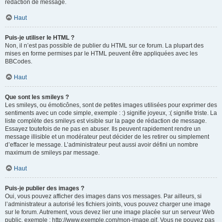
rédaction de message.
Haut
Puis-je utiliser le HTML ?
Non, il n’est pas possible de publier du HTML sur ce forum. La plupart des
mises en forme permises par le HTML peuvent être appliquées avec les
BBCodes.
Haut
Que sont les smileys ?
Les smileys, ou émoticônes, sont de petites images utilisées pour exprimer des
sentiments avec un code simple, exemple : :) signifie joyeux, :( signifie triste. La
liste complète des smileys est visible sur la page de rédaction de message.
Essayez toutefois de ne pas en abuser. Ils peuvent rapidement rendre un
message illisible et un modérateur peut décider de les retirer ou simplement
d’effacer le message. L’administrateur peut aussi avoir défini un nombre
maximum de smileys par message.
Haut
Puis-je publier des images ?
Oui, vous pouvez afficher des images dans vos messages. Par ailleurs, si
l’administrateur a autorisé les fichiers joints, vous pouvez charger une image
sur le forum. Autrement, vous devez lier une image placée sur un serveur Web
public, exemple : http://www.exemple.com/mon-image.gif. Vous ne pouvez pas