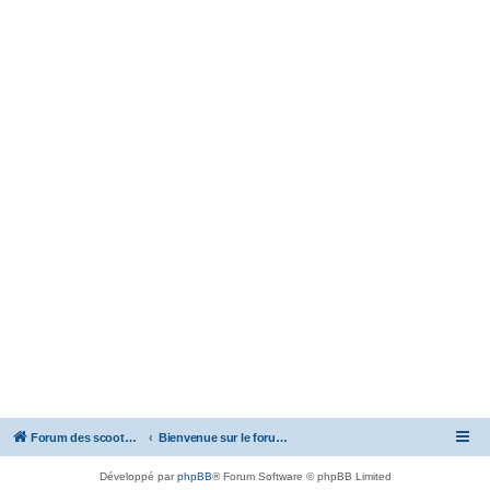
Forum des scooters SYM - GTS -MAXSYM - CRUISYM - JOYMAX - Maxsym TL
Bienvenue sur le forum des scooters de la gamme SYM
Développé par
phpBB
® Forum Software © phpBB Limited