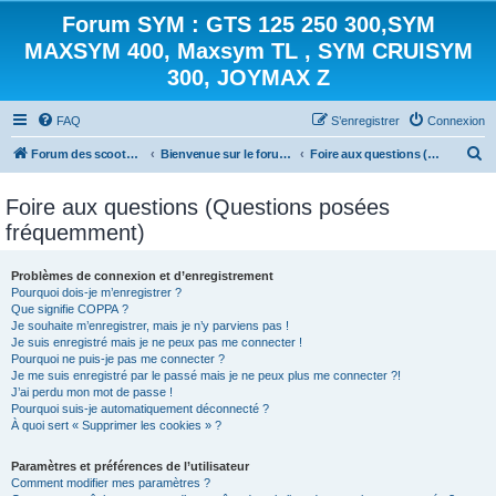
Forum SYM : GTS 125 250 300,SYM
MAXSYM 400, Maxsym TL , SYM CRUISYM
300, JOYMAX Z
FAQ
S’enregistrer
Connexion
R
Forum des scooters SYM - GTS -MAXSYM - CRUISYM - JOYMAX - Maxsym TL
Bienvenue sur le forum des scooters de la gamme SYM
Foire aux questions (Questions posées fréquemment)
e
Foire aux questions (Questions posées
c
fréquemment)
h
e
Problèmes de connexion et d’enregistrement
r
Pourquoi dois-je m’enregistrer ?
Que signifie COPPA ?
c
Je souhaite m’enregistrer, mais je n’y parviens pas !
h
Je suis enregistré mais je ne peux pas me connecter !
Pourquoi ne puis-je pas me connecter ?
e
Je me suis enregistré par le passé mais je ne peux plus me connecter ?!
J’ai perdu mon mot de passe !
r
Pourquoi suis-je automatiquement déconnecté ?
À quoi sert « Supprimer les cookies » ?
Paramètres et préférences de l’utilisateur
Comment modifier mes paramètres ?