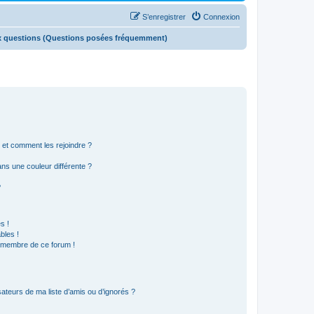
S’enregistrer
Connexion
x questions (Questions posées fréquemment)
s et comment les rejoindre ?
s une couleur différente ?
?
s !
bles !
n membre de ce forum !
ateurs de ma liste d’amis ou d’ignorés ?