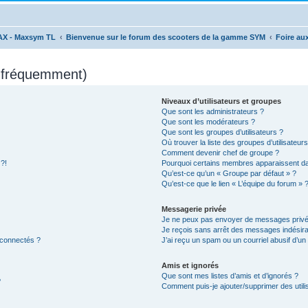
AX - Maxsym TL
Bienvenue sur le forum des scooters de la gamme SYM
Foire au
s fréquemment)
Niveaux d’utilisateurs et groupes
Que sont les administrateurs ?
Que sont les modérateurs ?
Que sont les groupes d’utilisateurs ?
Où trouver la liste des groupes d’utilisateur
Comment devenir chef de groupe ?
 ?!
Pourquoi certains membres apparaissent dan
Qu’est-ce qu’un « Groupe par défaut » ?
Qu’est-ce que le lien « L’équipe du forum » 
Messagerie privée
Je ne peux pas envoyer de messages privé
Je reçois sans arrêt des messages indésira
 connectés ?
J’ai reçu un spam ou un courriel abusif d’u
Amis et ignorés
Que sont mes listes d’amis et d’ignorés ?
?
Comment puis-je ajouter/supprimer des utilis