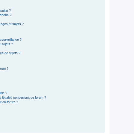
sultat ?
anche ?!
ages et sujets ?
a surveillance ?
 sujets ?
es de sujets ?
orum ?
ible ?
ns légales concernant ce forum ?
r du forum ?