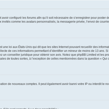
t avoir configuré les forums afin qu’il soit nécessaire de s’enregistrer pour poster
x invités comme les avatars personnalisés, la messagerie privée, l’envoi de courri
t une loi aux États-Unis qui dit que les sites Internet pouvant recueillir des infor
ollecte de ces informations permettant d’identifier un mineur de moins de 13 ans. S
tez un conseiller juridique pour obtenir son avis. Notez que phpBB Limited et les pr
gales de toutes sortes, à l’exception de celles mentionnées dans la question « Qui
réation de nouveaux comptes. Il peut également avoir banni votre IP ou interdit le no