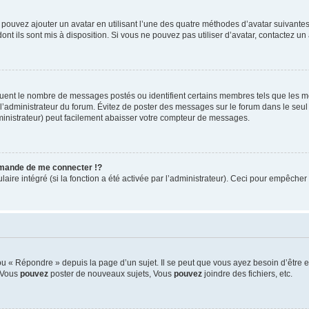
s pouvez ajouter un avatar en utilisant l’une des quatre méthodes d’avatar suivantes 
ont ils sont mis à disposition. Si vous ne pouvez pas utiliser d’avatar, contactez un
iquent le nombre de messages postés ou identifient certains membres tels que les 
ar l’administrateur du forum. Évitez de poster des messages sur le forum dans le seu
ministrateur) peut facilement abaisser votre compteur de messages.
mande de me connecter !?
re intégré (si la fonction a été activée par l’administrateur). Ceci pour empêcher l’u
 « Répondre » depuis la page d’un sujet. Il se peut que vous ayez besoin d’être e
: Vous
pouvez
poster de nouveaux sujets, Vous
pouvez
joindre des fichiers, etc.