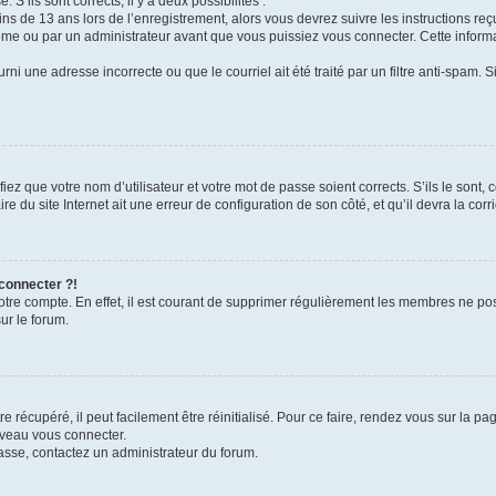
 S’ils sont corrects, il y a deux possibilités :
ins de 13 ans lors de l’enregistrement, alors vous devrez suivre les instructions r
me ou par un administrateur avant que vous puissiez vous connecter. Cette informat
rni une adresse incorrecte ou que le courriel ait été traité par un filtre anti-spam. S
iez que votre nom d’utilisateur et votre mot de passe soient corrects. S’ils le sont,
e du site Internet ait une erreur de configuration de son côté, et qu’il devra la corri
 connecter ?!
votre compte. En effet, il est courant de supprimer régulièrement les membres ne pos
ur le forum.
 récupéré, il peut facilement être réinitialisé. Pour ce faire, rendez vous sur la p
uveau vous connecter.
passe, contactez un administrateur du forum.