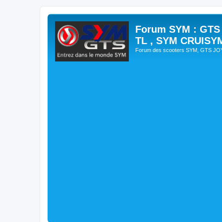
Forum SYM : GTS
TL , SYM CRUISY
Forum des scooters SYM, GTS J