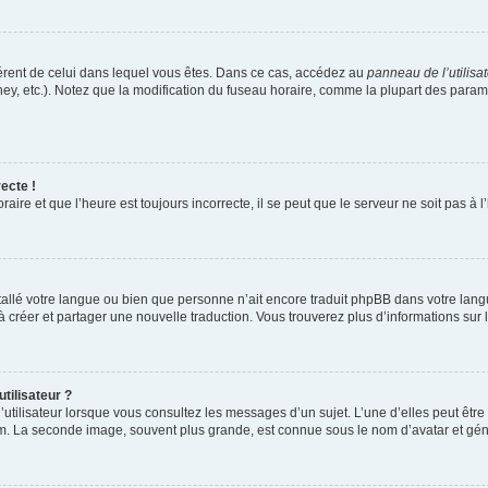
ifférent de celui dans lequel vous êtes. Dans ce cas, accédez au
panneau de l’utilisa
ney, etc.). Notez que la modification du fuseau horaire, comme la plupart des para
ecte !
aire et que l’heure est toujours incorrecte, il se peut que le serveur ne soit pas à
installé votre langue ou bien que personne n’ait encore traduit phpBB dans votre l
s à créer et partager une nouvelle traduction. Vous trouverez plus d’informations sur l
tilisateur ?
utilisateur lorsque vous consultez les messages d’un sujet. L’une d’elles peut êtr
rum. La seconde image, souvent plus grande, est connue sous le nom d’avatar et 