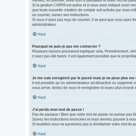
Vérifiez, en premier, votre nom d’utilisateur et votre mot de passe.
Si la gestion COPPA est active et si vous avez indiqué avoir mo
que toute nouvelle création de compte soit activée par vous-mê
un courriel, suivez ses instructions.
Si vous n’avez pas reçu de courriel, il se peut que vous ayez fou
administrateur.
Haut
Pourquoi ne puis-je pas me connecter ?
Plusieurs raisons pourraient expliquer cela. Premièrement, vérif
n’avez pas été banni. Il est également possible que le propriétair
Haut
Je me suis enregistré par le passé mais je ne peux plus me
Il est possible qu’un administrateur ait désactivé ou supprimé 
vous arrive, tentez de vous ré-enregistrer et soyez plus investi s
Haut
J’ai perdu mon mot de passe !
Pas de panique ! Bien que votre mot de passe ne puisse pas être
Suivez les instructions énoncées et vous devriez pouvoir à no
Si toutefois vous ne parveniez pas à réinitialiser votre mot de 
Haut