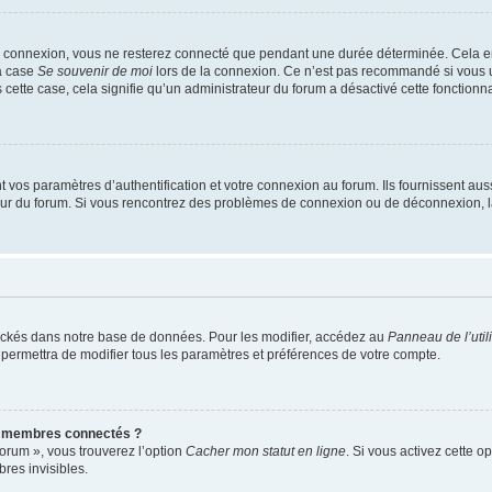
e connexion, vous ne resterez connecté que pendant une durée déterminée. Cela em
la case
Se souvenir de moi
lors de la connexion. Ce n’est pas recommandé si vous u
s cette case, cela signifie qu’un administrateur du forum a désactivé cette fonctionna
os paramètres d’authentification et votre connexion au forum. Ils fournissent aussi
teur du forum. Si vous rencontrez des problèmes de connexion ou de déconnexion, l
ockés dans notre base de données. Pour les modifier, accédez au
Panneau de l’util
 permettra de modifier tous les paramètres et préférences de votre compte.
s membres connectés ?
forum », vous trouverez l’option
Cacher mon statut en ligne
. Si vous activez cette o
es invisibles.