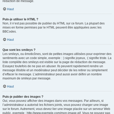
rédaction de message.
Haut
Puis-je utiliser le HTML ?
Non, il n’est pas possible de publier du HTML sur ce forum. La plupart des
mises en forme permises par le HTML peuvent être appliquées avec les
BBCodes.
Haut
Que sont les smileys ?
Les smileys, ou émoticônes, sont de petites images utilisées pour exprimer des
sentiments avec un code simple, exemple : :) signifie joyeux, :( signifie triste. La
liste complète des smileys est visible sur la page de rédaction de message.
Essayez toutefois de ne pas en abuser. Ils peuvent rapidement rendre un
message illisible et un modérateur peut décider de les retirer ou simplement
d’effacer le message. L’administrateur peut aussi avoir défini un nombre
maximum de smileys par message.
Haut
Puis-je publier des images ?
Oui, vous pouvez afficher des images dans vos messages. Par ailleurs, si
l’administrateur a autorisé les fichiers joints, vous pouvez charger une image
sur le forum. Autrement, vous devez lier une image placée sur un serveur Web
public, exemple : http://www.exemple.com/mon-image.gif. Vous ne pouvez pas