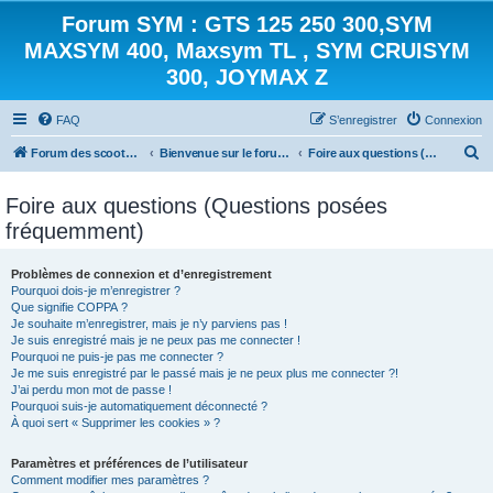
Forum SYM : GTS 125 250 300,SYM
MAXSYM 400, Maxsym TL , SYM CRUISYM
300, JOYMAX Z
FAQ
S’enregistrer
Connexion
R
Forum des scooters SYM - GTS -MAXSYM - CRUISYM - JOYMAX - Maxsym TL
Bienvenue sur le forum des scooters de la gamme SYM
Foire aux questions (Questions posées fréquemment)
e
Foire aux questions (Questions posées
c
fréquemment)
h
e
Problèmes de connexion et d’enregistrement
r
Pourquoi dois-je m’enregistrer ?
Que signifie COPPA ?
c
Je souhaite m’enregistrer, mais je n’y parviens pas !
h
Je suis enregistré mais je ne peux pas me connecter !
Pourquoi ne puis-je pas me connecter ?
e
Je me suis enregistré par le passé mais je ne peux plus me connecter ?!
J’ai perdu mon mot de passe !
r
Pourquoi suis-je automatiquement déconnecté ?
À quoi sert « Supprimer les cookies » ?
Paramètres et préférences de l’utilisateur
Comment modifier mes paramètres ?