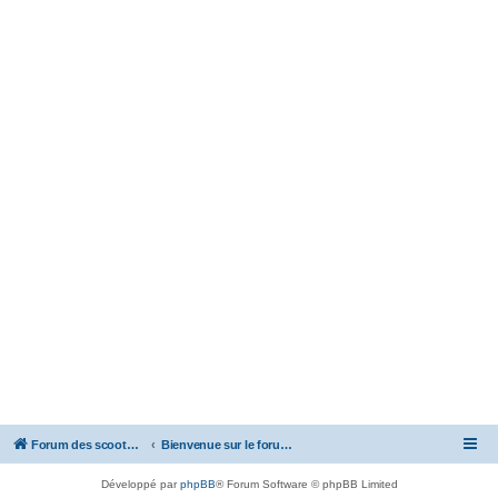
Forum des scooters SYM - GTS -MAXSYM - CRUISYM - JOYMAX - Maxsym TL
Bienvenue sur le forum des scooters de la gamme SYM
Développé par
phpBB
® Forum Software © phpBB Limited