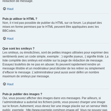
rédaction de message.
Haut
Puis-je utiliser le HTML ?
Non, il n’est pas possible de publier du HTML sur ce forum. La plupart des
mises en forme permises par le HTML peuvent être appliquées avec les
BBCodes.
Haut
Que sont les smileys ?
Les smileys, ou émoticônes, sont de petites images utilisées pour exprimer des
sentiments avec un code simple, exemple : :) signifie joyeux, :( signifie triste. La
liste complète des smileys est visible sur la page de rédaction de message.
Essayez toutefois de ne pas en abuser. Ils peuvent rapidement rendre un
message illisible et un modérateur peut décider de les retirer ou simplement
d’effacer le message. L’administrateur peut aussi avoir défini un nombre
maximum de smileys par message.
Haut
Puis-je publier des images ?
Oui, vous pouvez afficher des images dans vos messages. Par ailleurs, si
l’administrateur a autorisé les fichiers joints, vous pouvez charger une image
sur le forum. Autrement, vous devez lier une image placée sur un serveur Web
public, exemple : http://www.exemple.com/mon-image.gif. Vous ne pouvez pas