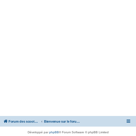
Forum des scooters SYM - GTS -MAXSYM - CRUISYM - JOYMAX - Maxsym TL
Bienvenue sur le forum des scooters de la gamme SYM
Développé par
phpBB
® Forum Software © phpBB Limited