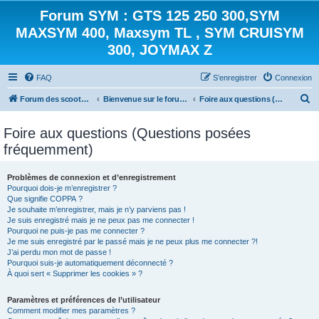
Forum SYM : GTS 125 250 300,SYM
MAXSYM 400, Maxsym TL , SYM CRUISYM
300, JOYMAX Z
FAQ
S’enregistrer
Connexion
R
Forum des scooters SYM - GTS -MAXSYM - CRUISYM - JOYMAX - Maxsym TL
Bienvenue sur le forum des scooters de la gamme SYM
Foire aux questions (Questions posées fréquemment)
e
Foire aux questions (Questions posées
c
fréquemment)
h
e
Problèmes de connexion et d’enregistrement
r
Pourquoi dois-je m’enregistrer ?
Que signifie COPPA ?
c
Je souhaite m’enregistrer, mais je n’y parviens pas !
h
Je suis enregistré mais je ne peux pas me connecter !
Pourquoi ne puis-je pas me connecter ?
e
Je me suis enregistré par le passé mais je ne peux plus me connecter ?!
J’ai perdu mon mot de passe !
r
Pourquoi suis-je automatiquement déconnecté ?
À quoi sert « Supprimer les cookies » ?
Paramètres et préférences de l’utilisateur
Comment modifier mes paramètres ?